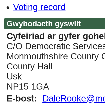
Voting record
Gwybodaeth gyswllt
Cyfeiriad ar gyfer goh
C/O Democratic Service
Monmouthshire County C
County Hall
Usk
NP15 1GA
E-bost:
DaleRooke@mon