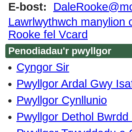
E-bost:
DaleRooke@mon
Lawrlwythwch manylion c
Rooke fel Vcard
Penodiadau'r pwyllgor
Cyngor Sir
Pwyllgor Ardal Gwy Isa
Pwyllgor Cynllunio
Pwyllgor Dethol Bwrd