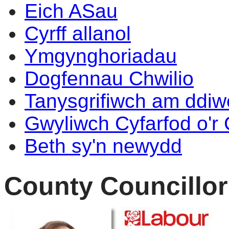
Eich ASau
Cyrff allanol
Ymgynghoriadau
Dogfennau Chwilio
Tanysgrifiwch am ddi
Gwyliwch Cyfarfod o'r
Beth sy'n newydd
County Councillo