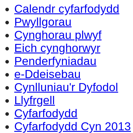
Calendr cyfarfodydd
Pwyllgorau
Cynghorau plwyf
Eich cynghorwyr
Penderfyniadau
e-Ddeisebau
Cynlluniau'r Dyfodol
Llyfrgell
Cyfarfodydd
Cyfarfodydd Cyn 2013