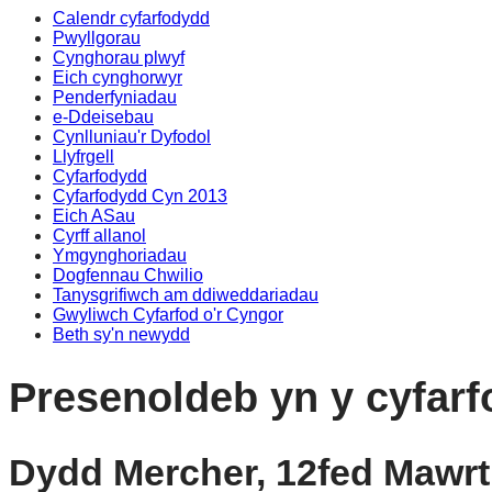
Calendr cyfarfodydd
Pwyllgorau
Cynghorau plwyf
Eich cynghorwyr
Penderfyniadau
e-Ddeisebau
Cynlluniau'r Dyfodol
Llyfrgell
Cyfarfodydd
Cyfarfodydd Cyn 2013
Eich ASau
Cyrff allanol
Ymgynghoriadau
Dogfennau Chwilio
Tanysgrifiwch am ddiweddariadau
Gwyliwch Cyfarfod o'r Cyngor
Beth sy'n newydd
Presenoldeb yn y cyfarf
Dydd Mercher, 12fed Mawrth