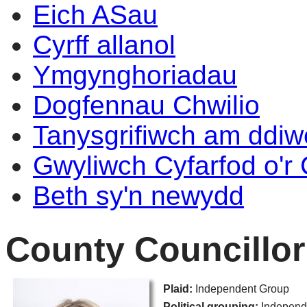
Eich ASau
Cyrff allanol
Ymgynghoriadau
Dogfennau Chwilio
Tanysgrifiwch am ddi
Gwyliwch Cyfarfod o'r
Beth sy'n newydd
County Councillo
Plaid:
Independent Group
Political grouping:
Independ