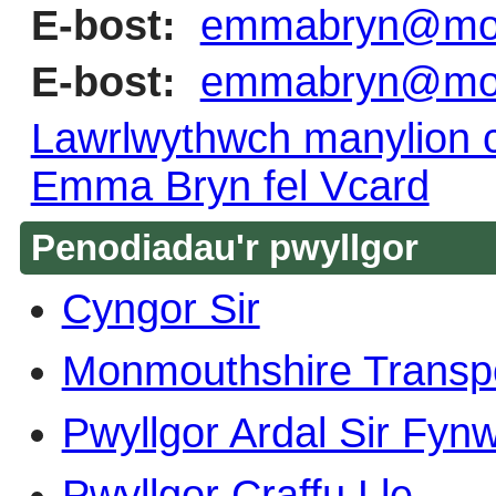
E-bost:
emmabryn@mon
E-bost:
emmabryn@mon
Lawrlwythwch manylion c
Emma Bryn fel Vcard
Penodiadau'r pwyllgor
Cyngor Sir
Monmouthshire Transp
Pwyllgor Ardal Sir Fyn
Pwyllgor Craffu Lle