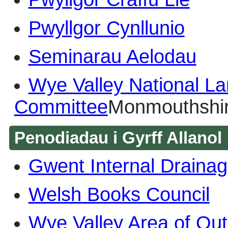
Pwyllgor Cynllunio
Seminarau Aelodau
Wye Valley National La
Committee
Monmouthshir
Penodiadau i Gyrff Allanol
Gwent Internal Draina
Welsh Books Council
Wye Valley Area of Out