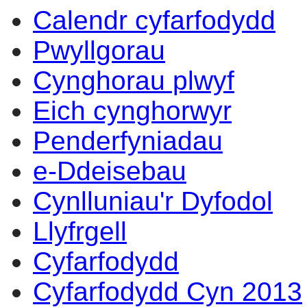
Calendr cyfarfodydd
Pwyllgorau
Cynghorau plwyf
Eich cynghorwyr
Penderfyniadau
e-Ddeisebau
Cynlluniau'r Dyfodol
Llyfrgell
Cyfarfodydd
Cyfarfodydd Cyn 2013