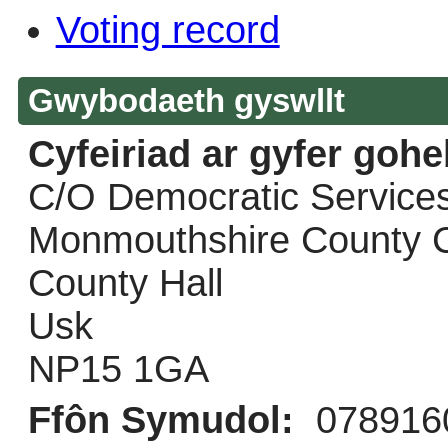
Voting record
Gwybodaeth gyswllt
Cyfeiriad ar gyfer goh
C/O Democratic Service
Monmouthshire County C
County Hall
Usk
NP15 1GA
Ffôn Symudol:
078916