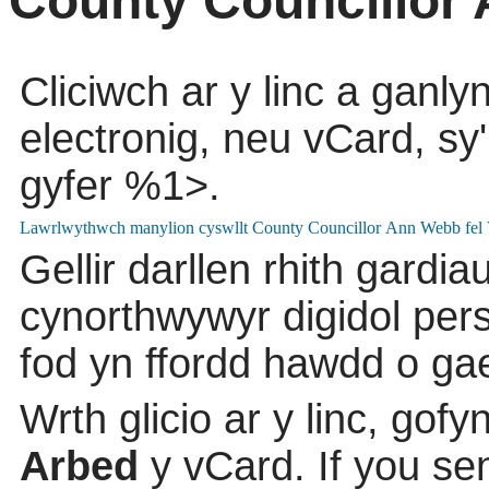
County Councillor
Cliciwch ar y linc a ganly
electronig, neu vCard, sy
gyfer %1>.
Gellir darllen rhith gardia
cynorthwywyr digidol pers
fod yn ffordd hawdd o gae
Wrth glicio ar y linc, gofynn
Arbed
y vCard. If you se