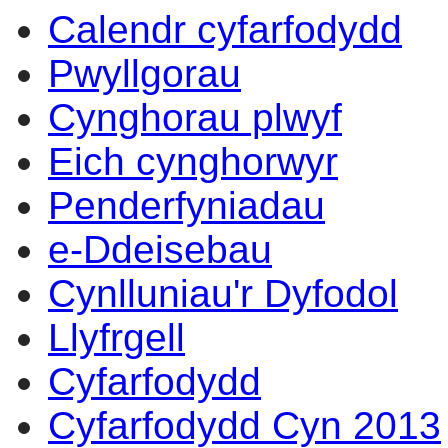
Calendr cyfarfodydd
Pwyllgorau
Cynghorau plwyf
Eich cynghorwyr
Penderfyniadau
e-Ddeisebau
Cynlluniau'r Dyfodol
Llyfrgell
Cyfarfodydd
Cyfarfodydd Cyn 2013