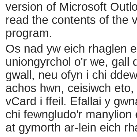
version of Microsoft Out
read the contents of the v
program.
Os nad yw eich rhaglen e
uniongyrchol o'r we, gall
gwall, neu ofyn i chi ddewi
achos hwn, ceisiwch eto
vCard i ffeil. Efallai y gw
chi fewngludo'r manylion c
at gymorth ar-lein eich r