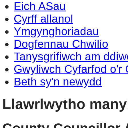
Eich ASau
Cyrff allanol
Ymgynghoriadau
Dogfennau Chwilio
Tanysgrifiwch am ddi
Gwyliwch Cyfarfod o'r
Beth sy'n newydd
Llawrlwytho manyl