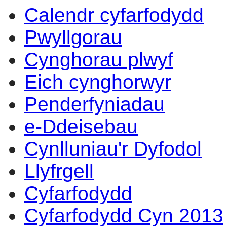
Calendr cyfarfodydd
Pwyllgorau
Cynghorau plwyf
Eich cynghorwyr
Penderfyniadau
e-Ddeisebau
Cynlluniau'r Dyfodol
Llyfrgell
Cyfarfodydd
Cyfarfodydd Cyn 2013