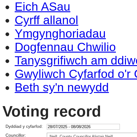
Eich ASau
Cyrff allanol
Ymgynghoriadau
Dogfennau Chwilio
Tanysgrifiwch am ddi
Gwyliwch Cyfarfod o'r
Beth sy'n newydd
Voting record
Dyddiad y cyfarfod:
Councillor:
Neill, County Councillor Alistair Neill