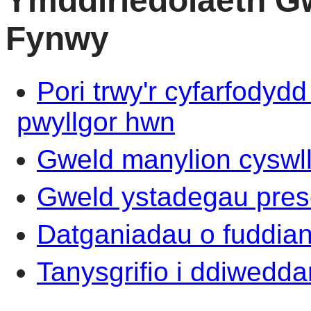
Ymddiriedolaeth G
Fynwy
Pori trwy'r cyfarfodydd
pwyllgor hwn
Gweld manylion cyswll
Gweld ystadegau pre
Datganiadau o fuddian
Tanysgrifio i ddiwed