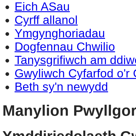
Eich ASau
Cyrff allanol
Ymgynghoriadau
Dogfennau Chwilio
Tanysgrifiwch am ddi
Gwyliwch Cyfarfod o'r
Beth sy'n newydd
Manylion Pwyllgo