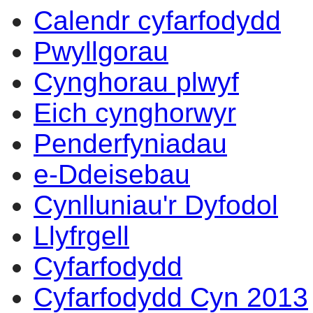
Calendr cyfarfodydd
Pwyllgorau
Cynghorau plwyf
Eich cynghorwyr
Penderfyniadau
e-Ddeisebau
Cynlluniau'r Dyfodol
Llyfrgell
Cyfarfodydd
Cyfarfodydd Cyn 2013