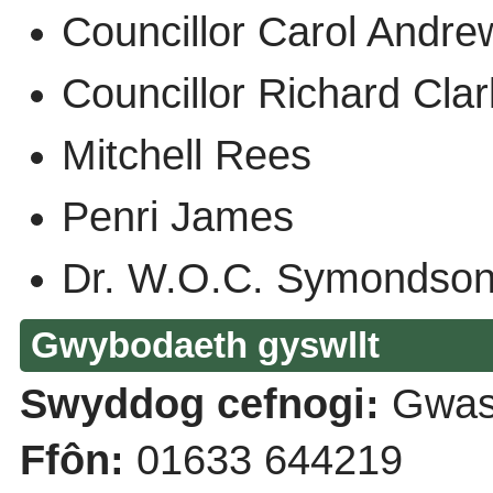
Councillor Carol And
Councillor Richard Cl
Mitchell Rees
Penri James
Dr. W.O.C. Symonds
Gwybodaeth gyswllt
Swyddog cefnogi:
Gwas
Ffôn:
01633 644219