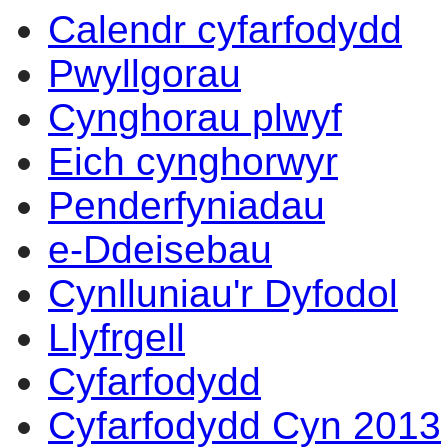
Calendr cyfarfodydd
14:00
14:00
14:00
14:00
14:00
14:00
13:0
14:0
14:0
09:3
17:0
14:0
Pwyllgorau
Cynghorau plwyf
Eich cynghorwyr
Penderfyniadau
e-Ddeisebau
Cynlluniau'r Dyfodol
Llyfrgell
Cyfarfodydd
Cyfarfodydd Cyn 2013