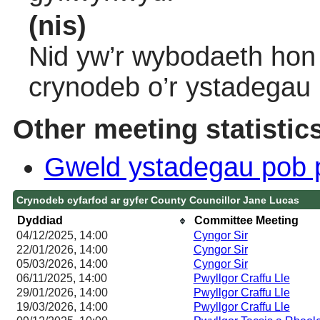
(nis)
Nid yw’r wybodaeth hon 
crynodeb o’r ystadegau
Other meeting statistic
Gweld ystadegau pob 
Crynodeb cyfarfod ar gyfer County Councillor Jane Lucas
Dyddiad
Committee Meeting
04/12/2025, 14:00
Cyngor Sir
22/01/2026, 14:00
Cyngor Sir
05/03/2026, 14:00
Cyngor Sir
06/11/2025, 14:00
Pwyllgor Craffu Lle
29/01/2026, 14:00
Pwyllgor Craffu Lle
19/03/2026, 14:00
Pwyllgor Craffu Lle