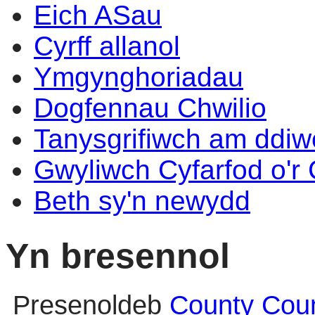
Eich ASau
Cyrff allanol
Ymgynghoriadau
Dogfennau Chwilio
Tanysgrifiwch am ddi
Gwyliwch Cyfarfod o'r
Beth sy'n newydd
Yn bresennol
Presenoldeb
County Coun