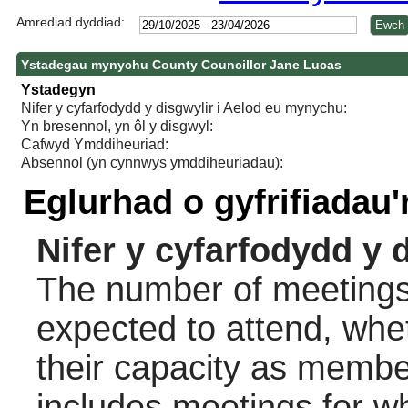
Amrediad dyddiad:
Ystadegau mynychu County Councillor Jane Lucas
Ystadegyn
Nifer y cyfarfodydd y disgwylir i Aelod eu mynychu:
Yn bresennol, yn ôl y disgwyl:
Cafwyd Ymddiheuriad:
Absennol (yn cynnwys ymddiheuriadau):
Eglurhad o gyfrifiadau
Nifer y cyfarfodydd y 
The number of meetings 
expected to attend, wheth
their capacity as membe
includes meetings for w