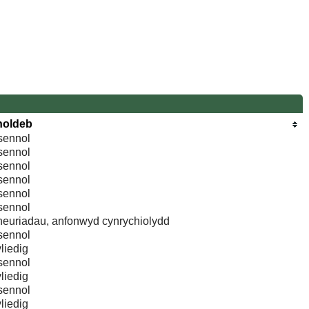
noldeb
sennol
sennol
sennol
sennol
sennol
sennol
euriadau, anfonwyd cynrychiolydd
sennol
liedig
sennol
liedig
sennol
liedig