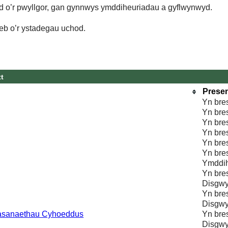
d o’r pwyllgor, gan gynnwys ymddiheuriadau a gyflwynwyd.
eb o’r ystadegau uchod.
tt
Prese
Yn bre
Yn bre
Yn bre
Yn bre
Yn bre
Yn bre
Ymddih
Yn bre
Disgwy
Yn bre
Disgwy
wasanaethau Cyhoeddus
Yn bre
Disgwy