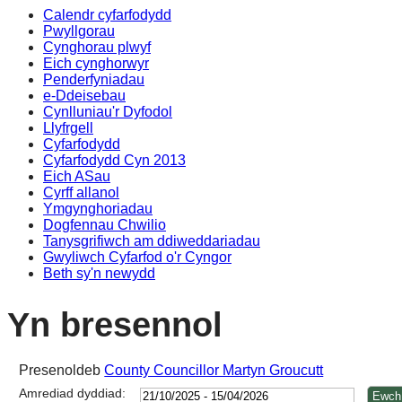
Calendr cyfarfodydd
14:00
14:00
14:00
14:00
14:00
14:00
14:00
13:00
14:00
14:00
09:30
17:00
14:00
10:00
10:00
10:00
10:00
Pwyllgorau
Cynghorau plwyf
Eich cynghorwyr
Penderfyniadau
e-Ddeisebau
Cynlluniau'r Dyfodol
Llyfrgell
Cyfarfodydd
Cyfarfodydd Cyn 2013
Eich ASau
Cyrff allanol
Ymgynghoriadau
Dogfennau Chwilio
Tanysgrifiwch am ddiweddariadau
Gwyliwch Cyfarfod o'r Cyngor
Beth sy'n newydd
Yn bresennol
Presenoldeb
County Councillor Martyn Groucutt
Amrediad dyddiad: