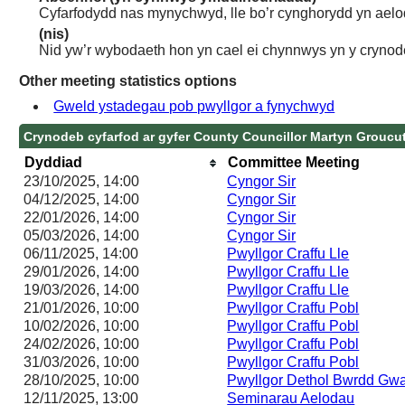
Cyfarfodydd nas mynychwyd, lle bo’r cynghorydd yn aelo
(nis)
Nid yw’r wybodaeth hon yn cael ei chynnwys yn y crynod
Other meeting statistics options
Gweld ystadegau pob pwyllgor a fynychwyd
Crynodeb cyfarfod ar gyfer County Councillor Martyn Groucu
Dyddiad
Committee Meeting
23/10/2025, 14:00
Cyngor Sir
04/12/2025, 14:00
Cyngor Sir
22/01/2026, 14:00
Cyngor Sir
05/03/2026, 14:00
Cyngor Sir
06/11/2025, 14:00
Pwyllgor Craffu Lle
29/01/2026, 14:00
Pwyllgor Craffu Lle
19/03/2026, 14:00
Pwyllgor Craffu Lle
21/01/2026, 10:00
Pwyllgor Craffu Pobl
10/02/2026, 10:00
Pwyllgor Craffu Pobl
24/02/2026, 10:00
Pwyllgor Craffu Pobl
31/03/2026, 10:00
Pwyllgor Craffu Pobl
28/10/2025, 10:00
Pwyllgor Dethol Bwrdd G
12/11/2025, 13:00
Seminarau Aelodau