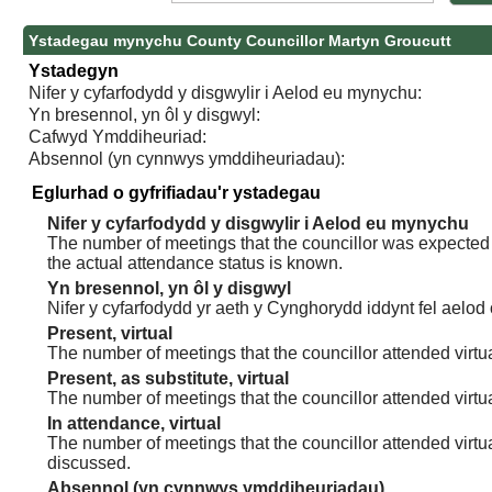
Ystadegau mynychu County Councillor Martyn Groucutt
Ystadegyn
Nifer y cyfarfodydd y disgwylir i Aelod eu mynychu:
Yn bresennol, yn ôl y disgwyl:
Cafwyd Ymddiheuriad:
Absennol (yn cynnwys ymddiheuriadau):
Eglurhad o gyfrifiadau'r ystadegau
Nifer y cyfarfodydd y disgwylir i Aelod eu mynychu
The number of meetings that the councillor was expected t
the actual attendance status is known.
Yn bresennol, yn ôl y disgwyl
Nifer y cyfarfodydd yr aeth y Cynghorydd iddynt fel aelod
Present, virtual
The number of meetings that the councillor attended virtua
Present, as substitute, virtual
The number of meetings that the councillor attended virt
In attendance, virtual
The number of meetings that the councillor attended virtu
discussed.
Absennol (yn cynnwys ymddiheuriadau)