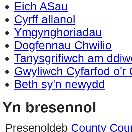
Eich ASau
Cyrff allanol
Ymgynghoriadau
Dogfennau Chwilio
Tanysgrifiwch am ddi
Gwyliwch Cyfarfod o'r
Beth sy'n newydd
Yn bresennol
Presenoldeb
County Coun