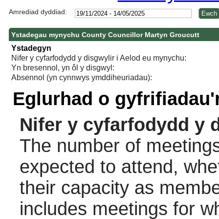
Amrediad dyddiad:
Ystadegau mynychu County Councillor Martyn Groucutt
Ystadegyn
Nifer y cyfarfodydd y disgwylir i Aelod eu mynychu:
Yn bresennol, yn ôl y disgwyl:
Absennol (yn cynnwys ymddiheuriadau):
Eglurhad o gyfrifiadau
Nifer y cyfarfodydd y 
The number of meetings 
expected to attend, wheth
their capacity as membe
includes meetings for w