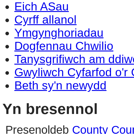
Eich ASau
Cyrff allanol
Ymgynghoriadau
Dogfennau Chwilio
Tanysgrifiwch am ddi
Gwyliwch Cyfarfod o'r
Beth sy'n newydd
Yn bresennol
Presenoldeb
County Coun