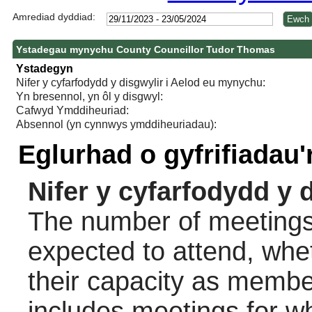
Amrediad dyddiad:
Ystadegau mynychu County Councillor Tudor Thomas
Ystadegyn
Nifer y cyfarfodydd y disgwylir i Aelod eu mynychu:
Yn bresennol, yn ôl y disgwyl:
Cafwyd Ymddiheuriad:
Absennol (yn cynnwys ymddiheuriadau):
Eglurhad o gyfrifiadau
Nifer y cyfarfodydd y 
The number of meetings 
expected to attend, wheth
their capacity as membe
includes meetings for w