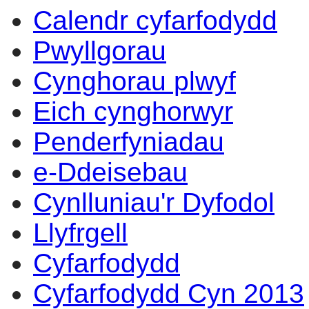
Calendr cyfarfodydd
14:00
14:00
14:00
14:00
14:00
10:00
10:00
10:00
10:00
17:30
12:00
10:00
17:00
15:30
13:30
14:00
14:00
Pwyllgorau
Cynghorau plwyf
Eich cynghorwyr
Penderfyniadau
e-Ddeisebau
Cynlluniau'r Dyfodol
Llyfrgell
Cyfarfodydd
Cyfarfodydd Cyn 2013