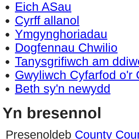
Eich ASau
Cyrff allanol
Ymgynghoriadau
Dogfennau Chwilio
Tanysgrifiwch am ddi
Gwyliwch Cyfarfod o'r
Beth sy'n newydd
Yn bresennol
Presenoldeb
County Coun