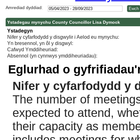
Amrediad dyddiad:
Ystadegau mynychu County Councillor Lisa Dymock
Ystadegyn
Nifer y cyfarfodydd y disgwylir i Aelod eu mynychu:
Yn bresennol, yn ôl y disgwyl:
Cafwyd Ymddiheuriad:
Absennol (yn cynnwys ymddiheuriadau):
Eglurhad o gyfrifiadau
Nifer y cyfarfodydd y 
The number of meetings 
expected to attend, wheth
their capacity as membe
includes meetings for w