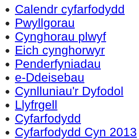
Calendr cyfarfodydd
14:00
14:00
14:00
14:00
14:00
14:00
14:00
10:00
14:00
10:00
10:00
10:00
17:00
09:30
17:00
10:00
Pwyllgorau
Cynghorau plwyf
Eich cynghorwyr
Penderfyniadau
e-Ddeisebau
Cynlluniau'r Dyfodol
Llyfrgell
Cyfarfodydd
Cyfarfodydd Cyn 2013