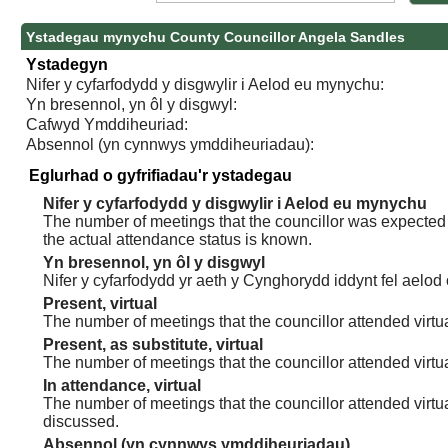
Ystadegau mynychu County Councillor Angela Sandles
Ystadegyn
Nifer y cyfarfodydd y disgwylir i Aelod eu mynychu:
Yn bresennol, yn ôl y disgwyl:
Cafwyd Ymddiheuriad:
Absennol (yn cynnwys ymddiheuriadau):
Eglurhad o gyfrifiadau'r ystadegau
Nifer y cyfarfodydd y disgwylir i Aelod eu mynychu
The number of meetings that the councillor was expected t
the actual attendance status is known.
Yn bresennol, yn ôl y disgwyl
Nifer y cyfarfodydd yr aeth y Cynghorydd iddynt fel aelod
Present, virtual
The number of meetings that the councillor attended virtua
Present, as substitute, virtual
The number of meetings that the councillor attended virt
In attendance, virtual
The number of meetings that the councillor attended virtu
discussed.
Absennol (yn cynnwys ymddiheuriadau)