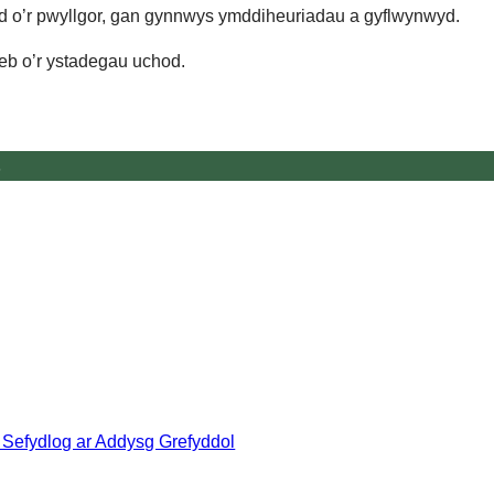
d o’r pwyllgor, gan gynnwys ymddiheuriadau a gyflwynwyd.
eb o’r ystadegau uchod.
s
Sefydlog ar Addysg Grefyddol