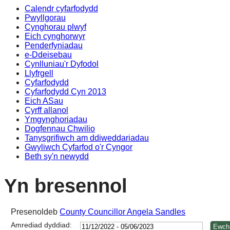
Calendr cyfarfodydd
17:00
17:00
17:00
17:00
17:00
14:00
10:00
14:00
14:00
14:00
14
14
Pwyllgorau
Cynghorau plwyf
Eich cynghorwyr
Penderfyniadau
e-Ddeisebau
Cynlluniau'r Dyfodol
Llyfrgell
Cyfarfodydd
Cyfarfodydd Cyn 2013
Eich ASau
Cyrff allanol
Ymgynghoriadau
Dogfennau Chwilio
Tanysgrifiwch am ddiweddariadau
Gwyliwch Cyfarfod o'r Cyngor
Beth sy'n newydd
Yn bresennol
Presenoldeb
County Councillor Angela Sandles
Amrediad dyddiad: