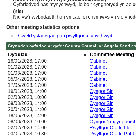
Cyfarfodydd nas mynychwyd, lle bo’r cynghorydd yn aelo
(nis)
Nid yw’r wybodaeth hon yn cael ei chynnwys yn y crynod
Other meeting statistics options
Gweld ystadegau pob pwyllgor a fynychwyd
Crynodeb cyfarfod ar gyfer County Councillor Angela Sandle
Dyddiad
Committee Meeting
18/01/2023, 17:00
Cabinet
01/02/2023, 17:00
Cabinet
01/03/2023, 17:00
Cabinet
05/04/2023, 17:00
Cabinet
17/05/2023, 17:00
Cabinet
19/01/2023, 14:00
Cyngor Sir
02/03/2023, 10:00
Cyngor Sir
09/03/2023, 14:00
Cyngor Sir
20/04/2023, 14:00
Cyngor Sir
18/05/2023, 14:00
Cyngor Sir
08/03/2023, 10:00
Cyngor Ymgynghorol 
02/02/2023, 14:00
Pwyllgor Craffu Lle
03/01/2023, 10:30
Pwyllgor Craffu Pobl