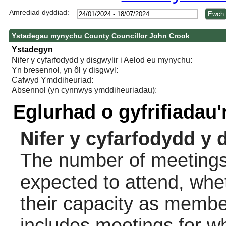
Amrediad dyddiad:
Ystadegau mynychu County Councillor John Crook
Ystadegyn
Nifer y cyfarfodydd y disgwylir i Aelod eu mynychu:
Yn bresennol, yn ôl y disgwyl:
Cafwyd Ymddiheuriad:
Absennol (yn cynnwys ymddiheuriadau):
Eglurhad o gyfrifiadau
Nifer y cyfarfodydd y 
The number of meetings 
expected to attend, wheth
their capacity as membe
includes meetings for w