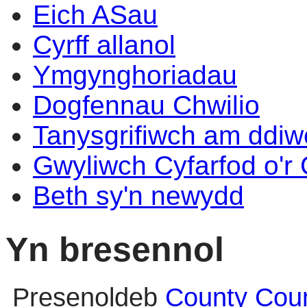
Eich ASau
Cyrff allanol
Ymgynghoriadau
Dogfennau Chwilio
Tanysgrifiwch am ddi
Gwyliwch Cyfarfod o'r
Beth sy'n newydd
Yn bresennol
Presenoldeb
County Coun