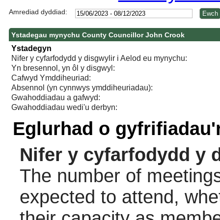
Amrediad dyddiad:
Ystadegau mynychu County Councillor John Crook
Ystadegyn
Nifer y cyfarfodydd y disgwylir i Aelod eu mynychu:
Yn bresennol, yn ôl y disgwyl:
Cafwyd Ymddiheuriad:
Absennol (yn cynnwys ymddiheuriadau):
Gwahoddiadau a gafwyd:
Gwahoddiadau wedi'u derbyn:
Eglurhad o gyfrifiadau
Nifer y cyfarfodydd y 
The number of meetings 
expected to attend, wheth
their capacity as membe