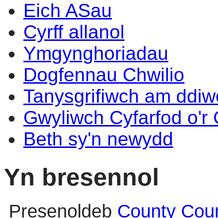
Eich ASau
Cyrff allanol
Ymgynghoriadau
Dogfennau Chwilio
Tanysgrifiwch am ddi
Gwyliwch Cyfarfod o'r
Beth sy'n newydd
Yn bresennol
Presenoldeb
County Coun