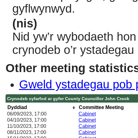
gyflwynwyd.
(nis)
Nid yw’r wybodaeth hon 
crynodeb o’r ystadegau
Other meeting statistic
Gweld ystadegau pob 
Crynodeb cyfarfod ar gyfer County Councillor John Crook
Dyddiad
Committee Meeting
06/09/2023, 17:00
Cabinet
04/10/2023, 17:00
Cabinet
11/10/2023, 17:00
Cabinet
08/11/2023, 17:00
Cabinet