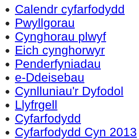
Calendr cyfarfodydd
14:00
14:00
14:00
14:00
14:00
14:00
14:00
14:00
14:00
17:30
12:00
10:00
17:00
15:30
13:30
14:00
14:00
Pwyllgorau
Cynghorau plwyf
Eich cynghorwyr
Penderfyniadau
e-Ddeisebau
Cynlluniau'r Dyfodol
Llyfrgell
Cyfarfodydd
Cyfarfodydd Cyn 2013