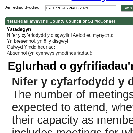
Amrediad dyddiad:
Ystadegau mynychu County Councillor Su McConnel
Ystadegyn
Nifer y cyfarfodydd y disgwylir i Aelod eu mynychu:
Yn bresennol, yn ôl y disgwyl:
Cafwyd Ymddiheuriad:
Absennol (yn cynnwys ymddiheuriadau):
Eglurhad o gyfrifiadau
Nifer y cyfarfodydd y 
The number of meetings 
expected to attend, wheth
their capacity as membe
includes meetings for w