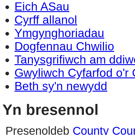
Eich ASau
Cyrff allanol
Ymgynghoriadau
Dogfennau Chwilio
Tanysgrifiwch am ddi
Gwyliwch Cyfarfod o'r
Beth sy'n newydd
Yn bresennol
Presenoldeb
County Coun