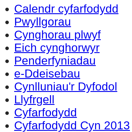
Calendr cyfarfodydd
14:00
14:00
14:00
14:00
14:00
14:00
14:00
14:00
14:00
10:00
10:00
17:30
12:00
10:00
17:00
15:30
13:30
14:00
14:00
Pwyllgorau
Cynghorau plwyf
Eich cynghorwyr
Penderfyniadau
e-Ddeisebau
Cynlluniau'r Dyfodol
Llyfrgell
Cyfarfodydd
Cyfarfodydd Cyn 2013