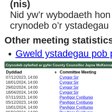
(nis)
Nid yw’r wybodaeth hon 
crynodeb o’r ystadegau
Other meeting statistic
Gweld ystadegau pob 
Crynodeb cyfarfod ar gyfer County Councillor Jayne McKenn
Dyddiad
Committee Meeting
07/12/2023, 14:00
Cyngor Sir
18/01/2024, 14:00
Cyngor Sir
29/02/2024, 14:00
Cyngor Sir
18/04/2024, 14:00
Cyngor Sir
07/11/2023, 14:00
Pwyllgor Cynllunio
05/12/2023, 14:00
Pwyllgor Cynllunio
10/01/2024, 14:00
Pwyllgor Cynllunio