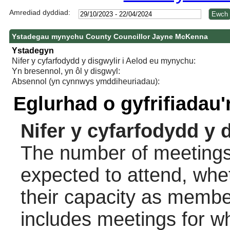
Amrediad dyddiad:
Ystadegau mynychu County Councillor Jayne McKenna
Ystadegyn
Nifer y cyfarfodydd y disgwylir i Aelod eu mynychu:
Yn bresennol, yn ôl y disgwyl:
Absennol (yn cynnwys ymddiheuriadau):
Eglurhad o gyfrifiadau
Nifer y cyfarfodydd y 
The number of meetings 
expected to attend, wheth
their capacity as membe
includes meetings for w