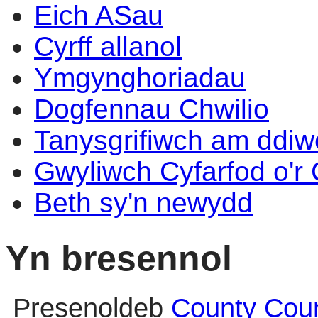
Eich ASau
Cyrff allanol
Ymgynghoriadau
Dogfennau Chwilio
Tanysgrifiwch am ddi
Gwyliwch Cyfarfod o'r
Beth sy'n newydd
Yn bresennol
Presenoldeb
County Coun