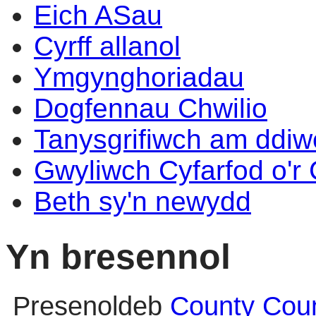
Eich ASau
Cyrff allanol
Ymgynghoriadau
Dogfennau Chwilio
Tanysgrifiwch am ddi
Gwyliwch Cyfarfod o'r
Beth sy'n newydd
Yn bresennol
Presenoldeb
County Counci