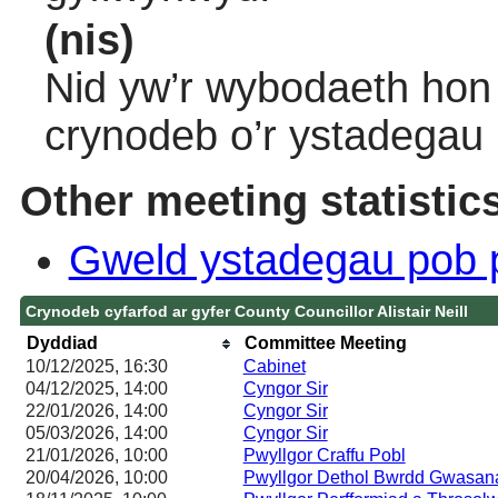
(nis)
Nid yw’r wybodaeth hon 
crynodeb o’r ystadegau
Other meeting statistic
Gweld ystadegau pob 
Crynodeb cyfarfod ar gyfer County Councillor Alistair Neill
Dyddiad
Committee Meeting
10/12/2025, 16:30
Cabinet
04/12/2025, 14:00
Cyngor Sir
22/01/2026, 14:00
Cyngor Sir
05/03/2026, 14:00
Cyngor Sir
21/01/2026, 10:00
Pwyllgor Craffu Pobl
20/04/2026, 10:00
Pwyllgor Dethol Bwrdd Gwasa