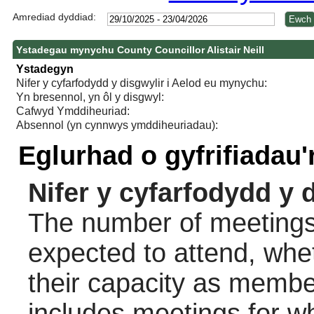
Amrediad dyddiad:
Ystadegau mynychu County Councillor Alistair Neill
Ystadegyn
Nifer y cyfarfodydd y disgwylir i Aelod eu mynychu:
Yn bresennol, yn ôl y disgwyl:
Cafwyd Ymddiheuriad:
Absennol (yn cynnwys ymddiheuriadau):
Eglurhad o gyfrifiadau
Nifer y cyfarfodydd y 
The number of meetings 
expected to attend, wheth
their capacity as membe
includes meetings for w