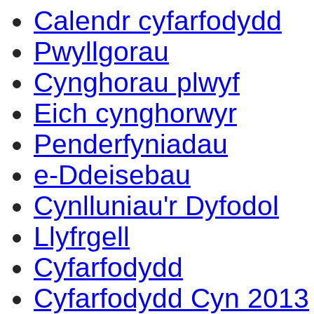
Calendr cyfarfodydd
16:30
14:00
14:00
14:00
13:00
14:00
14:00
09:30
17:00
14:00
10:00
1
1
1
1
1
1
Pwyllgorau
Cynghorau plwyf
Eich cynghorwyr
Penderfyniadau
e-Ddeisebau
Cynlluniau'r Dyfodol
Llyfrgell
Cyfarfodydd
Cyfarfodydd Cyn 2013