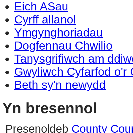
Eich ASau
Cyrff allanol
Ymgynghoriadau
Dogfennau Chwilio
Tanysgrifiwch am ddi
Gwyliwch Cyfarfod o'r
Beth sy'n newydd
Yn bresennol
Presenoldeb
County Counci