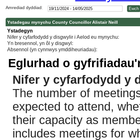
Amrediad dyddiad:
Ystadegau mynychu County Councillor Alistair Neill
Ystadegyn
Nifer y cyfarfodydd y disgwylir i Aelod eu mynychu:
Yn bresennol, yn ôl y disgwyl:
Absennol (yn cynnwys ymddiheuriadau):
Eglurhad o gyfrifiadau
Nifer y cyfarfodydd y 
The number of meetings 
expected to attend, wheth
their capacity as membe
includes meetings for w