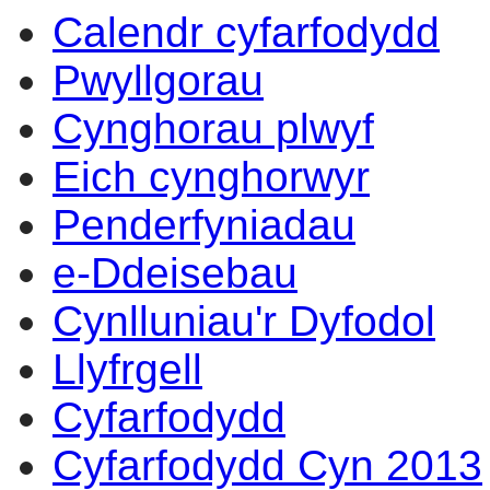
Calendr cyfarfodydd
16:30
14:00
14:00
14:00
14:00
14:00
10:00
10:00
11:30
14:00
18:00
13:30
10:00
10:30
14:00
14:00
Pwyllgorau
Cynghorau plwyf
Eich cynghorwyr
Penderfyniadau
e-Ddeisebau
Cynlluniau'r Dyfodol
Llyfrgell
Cyfarfodydd
Cyfarfodydd Cyn 2013