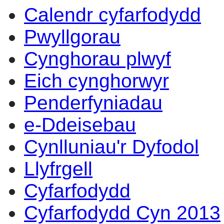
Calendr cyfarfodydd
14:00
14:00
14:00
14:00
10:00
10:00
10:00
10:00
10:00
10:00
17:30
12:00
10:00
17:00
15:30
13:30
14:00
14:00
Pwyllgorau
Cynghorau plwyf
Eich cynghorwyr
Penderfyniadau
e-Ddeisebau
Cynlluniau'r Dyfodol
Llyfrgell
Cyfarfodydd
Cyfarfodydd Cyn 2013