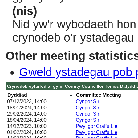
(nis)
Nid yw’r wybodaeth hon 
crynodeb o’r ystadegau
Other meeting statistic
Gweld ystadegau pob 
Crynodeb cyfarfod ar gyfer County Councillor Tomos Dafydd 
Dyddiad
Committee Meeting
07/12/2023, 14:00
Cyngor Sir
18/01/2024, 14:00
Cyngor Sir
29/02/2024, 14:00
Cyngor Sir
18/04/2024, 14:00
Cyngor Sir
14/12/2023, 10:00
Pwyllgor Craffu Lle
01/02/2024, 10:00
Pwyllgor Craffu Lle