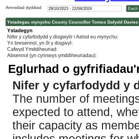
Amrediad dyddiad:
Ystadegau mynychu County Councillor Tomos Dafydd Davies
Ystadegyn
Nifer y cyfarfodydd y disgwylir i Aelod eu mynychu:
Yn bresennol, yn ôl y disgwyl:
Cafwyd Ymddiheuriad:
Absennol (yn cynnwys ymddiheuriadau):
Eglurhad o gyfrifiadau
Nifer y cyfarfodydd y 
The number of meetings 
expected to attend, wheth
their capacity as membe
includes meetings for w