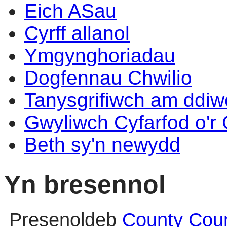
Eich ASau
Cyrff allanol
Ymgynghoriadau
Dogfennau Chwilio
Tanysgrifiwch am ddi
Gwyliwch Cyfarfod o'r
Beth sy'n newydd
Yn bresennol
Presenoldeb
County Coun