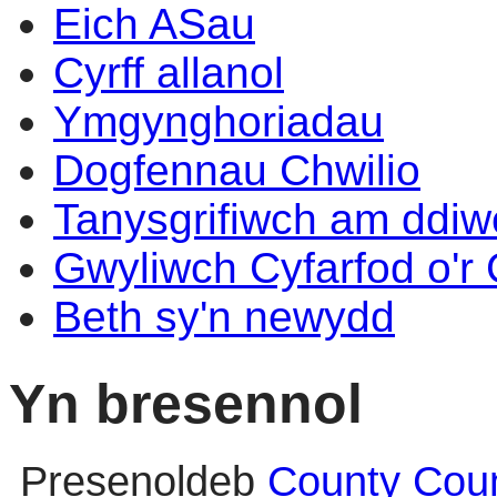
Eich ASau
Cyrff allanol
Ymgynghoriadau
Dogfennau Chwilio
Tanysgrifiwch am ddi
Gwyliwch Cyfarfod o'r
Beth sy'n newydd
Yn bresennol
Presenoldeb
County Coun