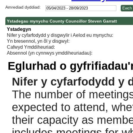
Amrediad dyddiad:
Ystadegau mynychu County Councillor Steven Garratt
Ystadegyn
Nifer y cyfarfodydd y disgwylir i Aelod eu mynychu:
Yn bresennol, yn ôl y disgwyl:
Cafwyd Ymddiheuriad:
Absennol (yn cynnwys ymddiheuriadau):
Eglurhad o gyfrifiadau
Nifer y cyfarfodydd y 
The number of meetings 
expected to attend, wheth
their capacity as membe
includes meetings for w