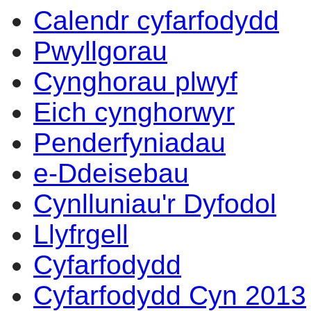
Calendr cyfarfodydd
14:00
14:00
14:00
14:00
14:00
14:00
14:00
14:00
14:00
14:00
14:00
14:00
10:00
10:00
17:00
09:30
17:00
Pwyllgorau
Cynghorau plwyf
Eich cynghorwyr
Penderfyniadau
e-Ddeisebau
Cynlluniau'r Dyfodol
Llyfrgell
Cyfarfodydd
Cyfarfodydd Cyn 2013