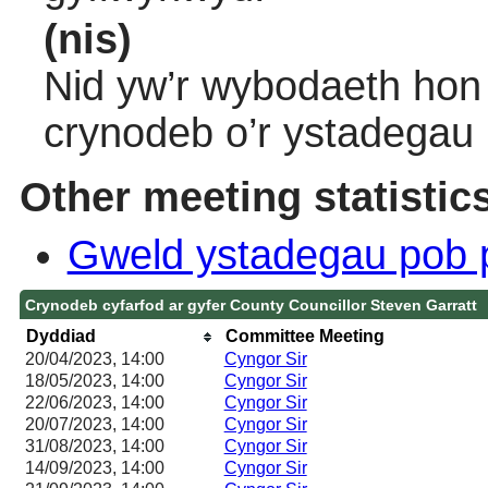
(nis)
Nid yw’r wybodaeth hon 
crynodeb o’r ystadegau
Other meeting statistic
Gweld ystadegau pob 
Crynodeb cyfarfod ar gyfer County Councillor Steven Garratt
Dyddiad
Committee Meeting
20/04/2023, 14:00
Cyngor Sir
18/05/2023, 14:00
Cyngor Sir
22/06/2023, 14:00
Cyngor Sir
20/07/2023, 14:00
Cyngor Sir
31/08/2023, 14:00
Cyngor Sir
14/09/2023, 14:00
Cyngor Sir