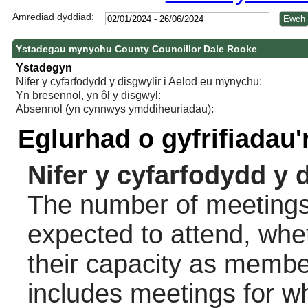
Amrediad dyddiad:
Ystadegau mynychu County Councillor Dale Rooke
Ystadegyn
Nifer y cyfarfodydd y disgwylir i Aelod eu mynychu:
Yn bresennol, yn ôl y disgwyl:
Absennol (yn cynnwys ymddiheuriadau):
Eglurhad o gyfrifiadau
Nifer y cyfarfodydd y 
The number of meetings 
expected to attend, wheth
their capacity as membe
includes meetings for w