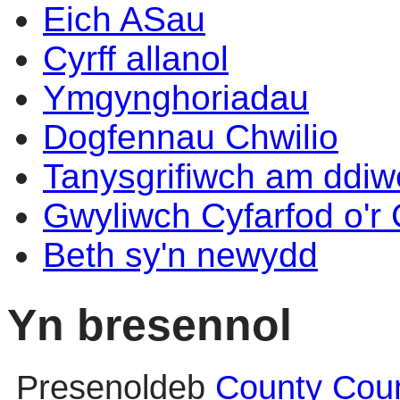
Eich ASau
Cyrff allanol
Ymgynghoriadau
Dogfennau Chwilio
Tanysgrifiwch am ddi
Gwyliwch Cyfarfod o'r
Beth sy'n newydd
Yn bresennol
Presenoldeb
County Coun