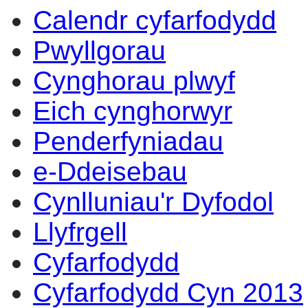
Calendr cyfarfodydd
14:00
14:00
14:00
14:00
14:00
14:00
14:00
14:00
14:00
17:30
12:00
10:00
17:00
15:30
13:30
14:00
14:00
Pwyllgorau
Cynghorau plwyf
Eich cynghorwyr
Penderfyniadau
e-Ddeisebau
Cynlluniau'r Dyfodol
Llyfrgell
Cyfarfodydd
Cyfarfodydd Cyn 2013