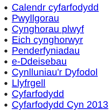
Calendr cyfarfodydd
14:00
14:00
14:00
14:00
14
14
14
14
14
10
10
17
12
10
17
15
13
14
14
Pwyllgorau
Cynghorau plwyf
Eich cynghorwyr
Penderfyniadau
e-Ddeisebau
Cynlluniau'r Dyfodol
Llyfrgell
Cyfarfodydd
Cyfarfodydd Cyn 2013