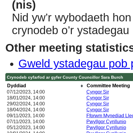
(nis)
Nid yw’r wybodaeth hon 
crynodeb o’r ystadegau
Other meeting statistic
Gweld ystadegau pob 
Crynodeb cyfarfod ar gyfer County Councillor Sara Burch
Dyddiad
Committee Meeting
07/12/2023, 14:00
Cyngor Sir
18/01/2024, 14:00
Cyngor Sir
29/02/2024, 14:00
Cyngor Sir
18/04/2024, 14:00
Cyngor Sir
09/11/2023, 14:00
Fforwm Mynediad Lle
07/11/2023, 14:00
Pwyllgor Cynllunio
05/12/2023, 14:00
Pwyllgor Cynllunio