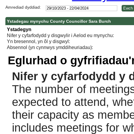
Amrediad dyddiad:
Ystadegau mynychu County Councillor Sara Burch
Ystadegyn
Nifer y cyfarfodydd y disgwylir i Aelod eu mynychu:
Yn bresennol, yn ôl y disgwyl:
Absennol (yn cynnwys ymddiheuriadau):
Eglurhad o gyfrifiadau
Nifer y cyfarfodydd y 
The number of meetings 
expected to attend, wheth
their capacity as membe
includes meetings for w