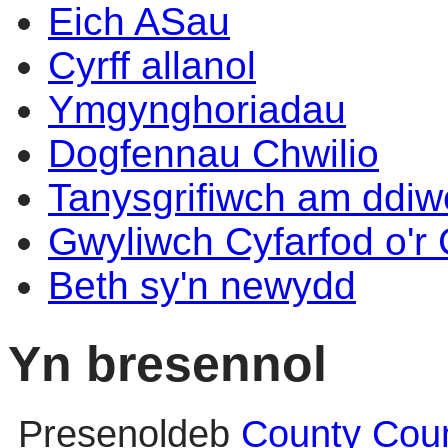
Eich ASau
Cyrff allanol
Ymgynghoriadau
Dogfennau Chwilio
Tanysgrifiwch am ddi
Gwyliwch Cyfarfod o'r
Beth sy'n newydd
Yn bresennol
Presenoldeb
County Coun