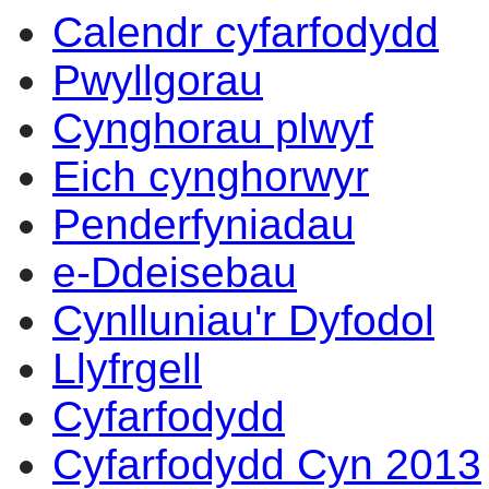
Calendr cyfarfodydd
14:00
14:00
14:00
14
14
14
14
14
10
17
15
13
14
14
Pwyllgorau
Cynghorau plwyf
Eich cynghorwyr
Penderfyniadau
e-Ddeisebau
Cynlluniau'r Dyfodol
Llyfrgell
Cyfarfodydd
Cyfarfodydd Cyn 2013