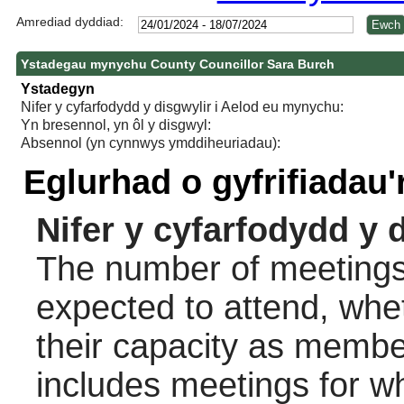
Amrediad dyddiad:
Ystadegau mynychu County Councillor Sara Burch
Ystadegyn
Nifer y cyfarfodydd y disgwylir i Aelod eu mynychu:
Yn bresennol, yn ôl y disgwyl:
Absennol (yn cynnwys ymddiheuriadau):
Eglurhad o gyfrifiadau
Nifer y cyfarfodydd y 
The number of meetings 
expected to attend, wheth
their capacity as membe
includes meetings for w