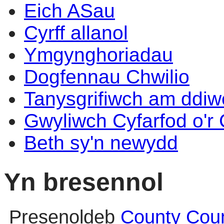
Eich ASau
Cyrff allanol
Ymgynghoriadau
Dogfennau Chwilio
Tanysgrifiwch am ddi
Gwyliwch Cyfarfod o'r
Beth sy'n newydd
Yn bresennol
Presenoldeb
County Coun