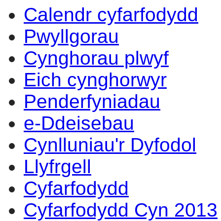
Calendr cyfarfodydd
14:00
14:00
14:00
14:00
14:
14:
14:
14:
14:
17
15
13
14
14
10
10
14
10
Pwyllgorau
Cynghorau plwyf
Eich cynghorwyr
Penderfyniadau
e-Ddeisebau
Cynlluniau'r Dyfodol
Llyfrgell
Cyfarfodydd
Cyfarfodydd Cyn 2013