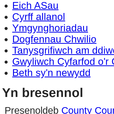
Eich ASau
Cyrff allanol
Ymgynghoriadau
Dogfennau Chwilio
Tanysgrifiwch am ddi
Gwyliwch Cyfarfod o'r
Beth sy'n newydd
Yn bresennol
Presenoldeb
County Coun