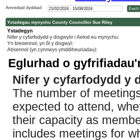
Amrediad dyddiad:
Ystadegau mynychu County Councillor Sue Riley
Ystadegyn
Nifer y cyfarfodydd y disgwylir i Aelod eu mynychu:
Yn bresennol, yn ôl y disgwyl:
Absennol (yn cynnwys ymddiheuriadau):
Eglurhad o gyfrifiadau
Nifer y cyfarfodydd y 
The number of meetings 
expected to attend, wheth
their capacity as membe
includes meetings for w