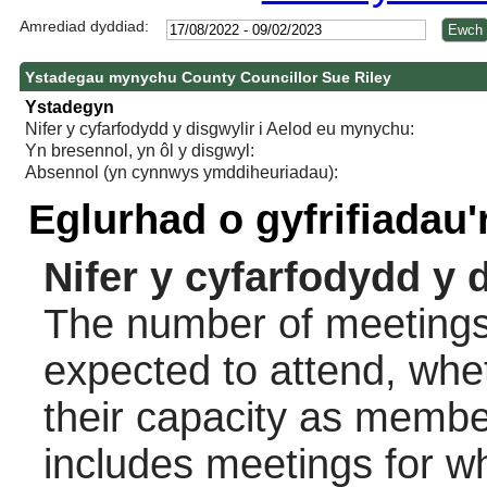
Amrediad dyddiad:
Ystadegau mynychu County Councillor Sue Riley
Ystadegyn
Nifer y cyfarfodydd y disgwylir i Aelod eu mynychu:
Yn bresennol, yn ôl y disgwyl:
Absennol (yn cynnwys ymddiheuriadau):
Eglurhad o gyfrifiadau
Nifer y cyfarfodydd y 
The number of meetings 
expected to attend, wheth
their capacity as membe
includes meetings for w