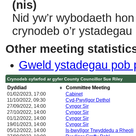
(nis)
Nid yw’r wybodaeth hon 
crynodeb o’r ystadegau
Other meeting statistic
Gweld ystadegau pob 
Crynodeb cyfarfod ar gyfer County Councillor Sue Riley
Dyddiad
Committee Meeting
01/02/2023, 17:00
Cabinet
11/10/2022, 09:30
Cyd-Pwyllgor Dethol
27/09/2022, 14:00
Cyngor Sir
27/10/2022, 14:00
Cyngor Sir
01/12/2022, 14:00
Cyngor Sir
19/01/2023, 14:00
Cyngor Sir
05/12/2022, 14:00
Is-bwyllgor Trwyddedu a Rheoli