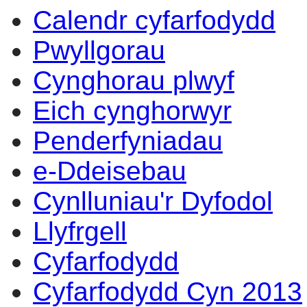
Calendr cyfarfodydd
17:00
14:00
14:00
14:00
14:00
14:00
14:00
14:00
14:00
14:00
14:00
14:00
10:00
10:00
10:00
10:30
10:00
09:30
1
Pwyllgorau
Cynghorau plwyf
Eich cynghorwyr
Penderfyniadau
e-Ddeisebau
Cynlluniau'r Dyfodol
Llyfrgell
Cyfarfodydd
Cyfarfodydd Cyn 2013