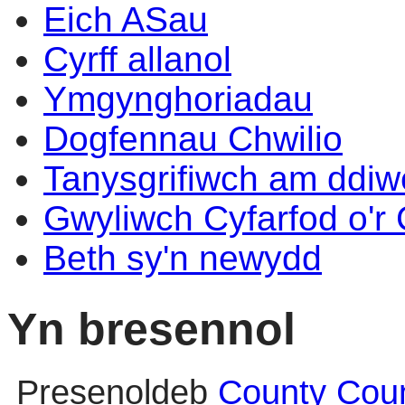
Eich ASau
Cyrff allanol
Ymgynghoriadau
Dogfennau Chwilio
Tanysgrifiwch am ddi
Gwyliwch Cyfarfod o'r
Beth sy'n newydd
Yn bresennol
Presenoldeb
County Coun