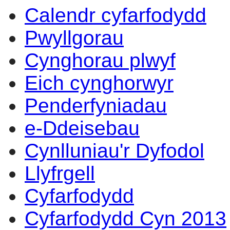
Calendr cyfarfodydd
17:00
17:00
17:00
17:00
17:00
16:00
17:00
14:00
14:00
14:00
10:
10
17
15
13
14
14
Pwyllgorau
Cynghorau plwyf
Eich cynghorwyr
Penderfyniadau
e-Ddeisebau
Cynlluniau'r Dyfodol
Llyfrgell
Cyfarfodydd
Cyfarfodydd Cyn 2013