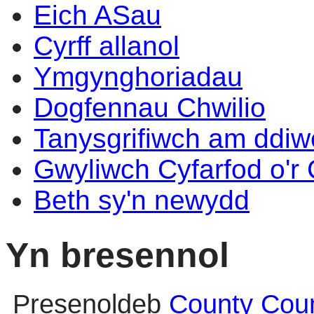
Eich ASau
Cyrff allanol
Ymgynghoriadau
Dogfennau Chwilio
Tanysgrifiwch am ddi
Gwyliwch Cyfarfod o'r
Beth sy'n newydd
Yn bresennol
Presenoldeb
County Coun