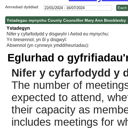
Amrediad dyddiad:
Ystadegau mynychu County Councillor Mary Ann Brocklesby
Ystadegyn
Nifer y cyfarfodydd y disgwylir i Aelod eu mynychu:
Yn bresennol, yn ôl y disgwyl:
Absennol (yn cynnwys ymddiheuriadau):
Eglurhad o gyfrifiadau
Nifer y cyfarfodydd y 
The number of meetings 
expected to attend, wheth
their capacity as membe
includes meetings for w