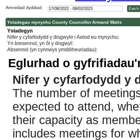
Amrediad dyddiad:
Ystadegau mynychu County Councillor Armand Watts
Ystadegyn
Nifer y cyfarfodydd y disgwylir i Aelod eu mynychu:
Yn bresennol, yn ôl y disgwyl:
Absennol (yn cynnwys ymddiheuriadau):
Eglurhad o gyfrifiadau
Nifer y cyfarfodydd y 
The number of meetings 
expected to attend, wheth
their capacity as membe
includes meetings for w