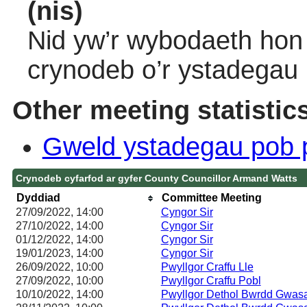
(nis)
Nid yw’r wybodaeth hon 
crynodeb o’r ystadegau
Other meeting statistic
Gweld ystadegau pob 
Crynodeb cyfarfod ar gyfer County Councillor Armand Watts
Dyddiad
Committee Meeting
27/09/2022, 14:00
Cyngor Sir
27/10/2022, 14:00
Cyngor Sir
01/12/2022, 14:00
Cyngor Sir
19/01/2023, 14:00
Cyngor Sir
26/09/2022, 10:00
Pwyllgor Craffu Lle
27/09/2022, 10:00
Pwyllgor Craffu Pobl
10/10/2022, 14:00
Pwyllgor Dethol Bwrdd Gwas