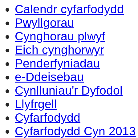
Calendr cyfarfodydd
14:00
14:00
14:00
14:00
10:00
10:00
10:00
Pwyllgorau
Cynghorau plwyf
Eich cynghorwyr
Penderfyniadau
e-Ddeisebau
Cynlluniau'r Dyfodol
Llyfrgell
Cyfarfodydd
Cyfarfodydd Cyn 2013