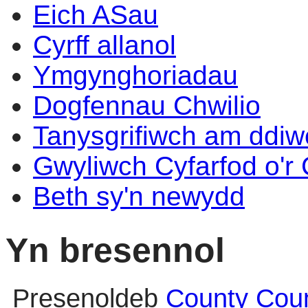
Eich ASau
Cyrff allanol
Ymgynghoriadau
Dogfennau Chwilio
Tanysgrifiwch am ddi
Gwyliwch Cyfarfod o'r
Beth sy'n newydd
Yn bresennol
Presenoldeb
County Coun