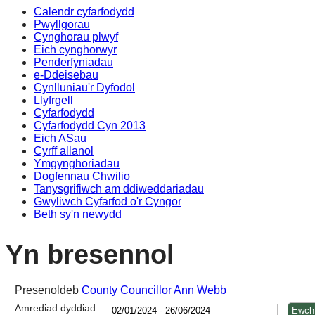
Calendr cyfarfodydd
14:00
14:00
14:00
14:00
14:00
14:00
14:00
14:00
14:00
17:30
12:00
10:00
17:00
15:30
13:30
14:00
14:00
10:00
Pwyllgorau
Cynghorau plwyf
Eich cynghorwyr
Penderfyniadau
e-Ddeisebau
Cynlluniau'r Dyfodol
Llyfrgell
Cyfarfodydd
Cyfarfodydd Cyn 2013
Eich ASau
Cyrff allanol
Ymgynghoriadau
Dogfennau Chwilio
Tanysgrifiwch am ddiweddariadau
Gwyliwch Cyfarfod o'r Cyngor
Beth sy'n newydd
Yn bresennol
Presenoldeb
County Councillor Ann Webb
Amrediad dyddiad: