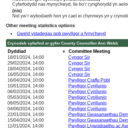
Cyfarfodydd nas mynychwyd, lle bo’r cynghorydd yn aelo
(nis)
Nid yw’r wybodaeth hon yn cael ei chynnwys yn y crynod
Other meeting statistics options
Gweld ystadegau pob pwyllgor a fynychwyd
Crynodeb cyfarfod ar gyfer County Councillor Ann Webb
Dyddiad
Committee Meeting
18/01/2024, 14:00
Cyngor Sir
29/02/2024, 14:00
Cyngor Sir
18/04/2024, 14:00
Cyngor Sir
16/05/2024, 14:00
Cyngor Sir
16/04/2024, 10:00
Pwyllgor Craffu Pobl
10/01/2024, 14:00
Pwyllgor Cynllunio
06/02/2024, 14:00
Pwyllgor Cynllunio
05/03/2024, 14:00
Pwyllgor Cynllunio
08/05/2024, 14:00
Pwyllgor Cynllunio
04/06/2024, 14:00
Pwyllgor Cynllunio
22/01/2024, 14:00
Pwyllgor Gwasanaethau Dem
15/04/2024, 14:00
Pwyllgor Gwasanaethau Dem
11/01/2024, 14:00
Pwyllgor Llywodraethu ac Aw