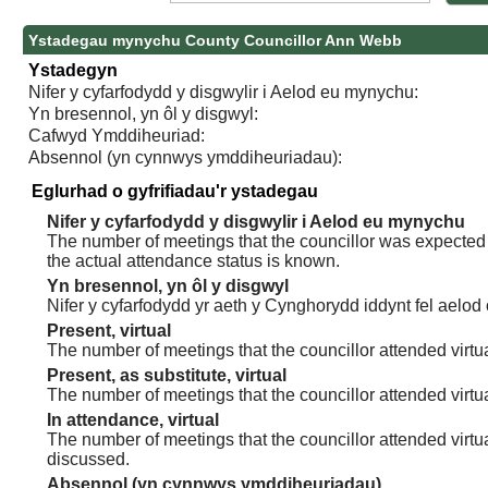
Ystadegau mynychu County Councillor Ann Webb
Ystadegyn
Nifer y cyfarfodydd y disgwylir i Aelod eu mynychu:
Yn bresennol, yn ôl y disgwyl:
Cafwyd Ymddiheuriad:
Absennol (yn cynnwys ymddiheuriadau):
Eglurhad o gyfrifiadau'r ystadegau
Nifer y cyfarfodydd y disgwylir i Aelod eu mynychu
The number of meetings that the councillor was expected t
the actual attendance status is known.
Yn bresennol, yn ôl y disgwyl
Nifer y cyfarfodydd yr aeth y Cynghorydd iddynt fel aelod
Present, virtual
The number of meetings that the councillor attended virtua
Present, as substitute, virtual
The number of meetings that the councillor attended virt
In attendance, virtual
The number of meetings that the councillor attended virtu
discussed.
Absennol (yn cynnwys ymddiheuriadau)