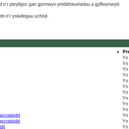
d o’r pwyllgor, gan gynnwys ymddiheuriadau a gyflwynwyd.
eb o’r ystadegau uchod.
Pr
Yn
Yn
Yn
Yn
Yn 
Yn
Yn
Yn
Yn
Yn
ocrataidd
Yn
ocrataidd
Yn
dit
Yn