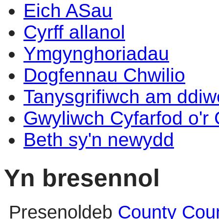
Eich ASau
Cyrff allanol
Ymgynghoriadau
Dogfennau Chwilio
Tanysgrifiwch am ddi
Gwyliwch Cyfarfod o'r
Beth sy'n newydd
Yn bresennol
Presenoldeb
County Coun