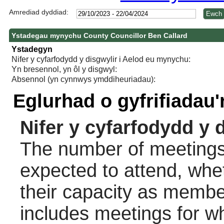
Amrediad dyddiad:
Ystadegau mynychu County Councillor Ben Callard
Ystadegyn
Nifer y cyfarfodydd y disgwylir i Aelod eu mynychu:
Yn bresennol, yn ôl y disgwyl:
Absennol (yn cynnwys ymddiheuriadau):
Eglurhad o gyfrifiadau
Nifer y cyfarfodydd y 
The number of meetings 
expected to attend, wheth
their capacity as membe
includes meetings for w