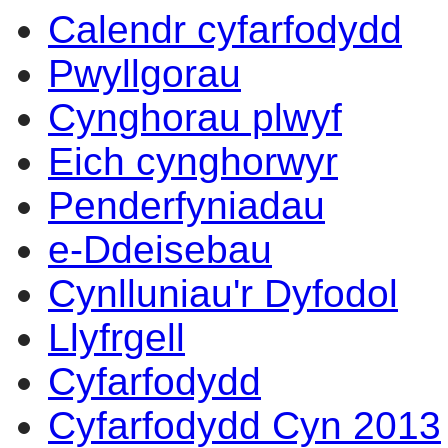
Calendr cyfarfodydd
17:00
17:00
17:00
17:00
17:00
17:00
17:00
17:00
14:00
14:00
14:00
14:00
10:
10
10
17
12
10
17
15
13
14
14
16
16
10
Pwyllgorau
Cynghorau plwyf
Eich cynghorwyr
Penderfyniadau
e-Ddeisebau
Cynlluniau'r Dyfodol
Llyfrgell
Cyfarfodydd
Cyfarfodydd Cyn 2013