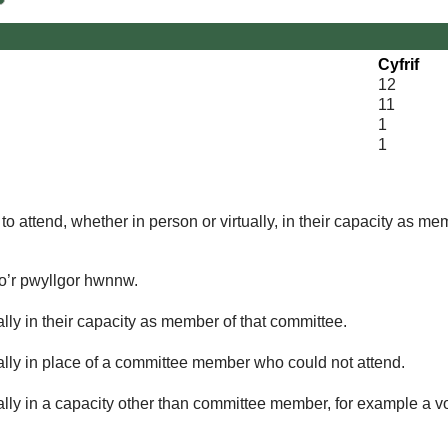
Cyfrif
12
11
1
1
o attend, whether in person or virtually, in their capacity as me
 o’r pwyllgor hwnnw.
lly in their capacity as member of that committee.
ually in place of a committee member who could not attend.
ally in a capacity other than committee member, for example a vol