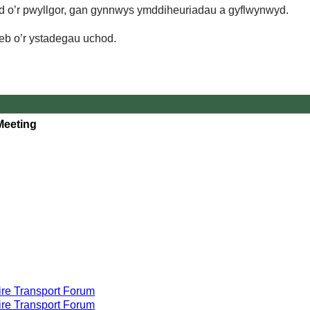
d o’r pwyllgor, gan gynnwys ymddiheuriadau a gyflwynwyd.
eb o’r ystadegau uchod.
Meeting
re Transport Forum
re Transport Forum