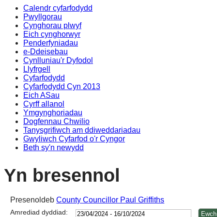
Calendr cyfarfodydd
17:0
16:0
17:0
17:0
16:3
17:0
16:3
16:3
14
14
14
Pwyllgorau
Cynghorau plwyf
Eich cynghorwyr
Penderfyniadau
e-Ddeisebau
Cynlluniau'r Dyfodol
Llyfrgell
Cyfarfodydd
Cyfarfodydd Cyn 2013
Eich ASau
Cyrff allanol
Ymgynghoriadau
Dogfennau Chwilio
Tanysgrifiwch am ddiweddariadau
Gwyliwch Cyfarfod o'r Cyngor
Beth sy'n newydd
Yn bresennol
Presenoldeb
County Councillor Paul Griffiths
Amrediad dyddiad: