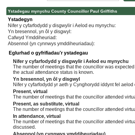
Ystadegau mynychu County Councillor Paul Griffiths
Ystadegyn
Nifer y cyfarfodydd y disgwylir i Aelod eu mynychu:
Yn bresennol, yn ôl y disgwyl:
Cafwyd Ymddiheuriad:
Absennol (yn cynnwys ymddiheuriadau):
Eglurhad o gyfrifiadau'r ystadegau
Nifer y cyfarfodydd y disgwylir i Aelod eu mynychu
The number of meetings that the councillor was expected t
the actual attendance status is known.
Yn bresennol, yn ôl y disgwyl
Nifer y cyfarfodydd yr aeth y Cynghorydd iddynt fel aelod
Present, virtual
The number of meetings that the councillor attended virtua
Present, as substitute, virtual
The number of meetings that the councillor attended virt
In attendance, virtual
The number of meetings that the councillor attended virtu
discussed.
Absennol (yn cynnwys ymddiheuriadau)