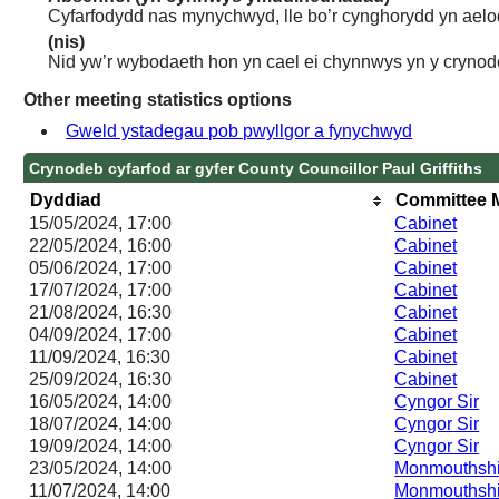
Cyfarfodydd nas mynychwyd, lle bo’r cynghorydd yn aelo
(nis)
Nid yw’r wybodaeth hon yn cael ei chynnwys yn y crynod
Other meeting statistics options
Gweld ystadegau pob pwyllgor a fynychwyd
Crynodeb cyfarfod ar gyfer County Councillor Paul Griffiths
Dyddiad
Committee 
15/05/2024, 17:00
Cabinet
22/05/2024, 16:00
Cabinet
05/06/2024, 17:00
Cabinet
17/07/2024, 17:00
Cabinet
21/08/2024, 16:30
Cabinet
04/09/2024, 17:00
Cabinet
11/09/2024, 16:30
Cabinet
25/09/2024, 16:30
Cabinet
16/05/2024, 14:00
Cyngor Sir
18/07/2024, 14:00
Cyngor Sir
19/09/2024, 14:00
Cyngor Sir
23/05/2024, 14:00
Monmouthshi
11/07/2024, 14:00
Monmouthshi