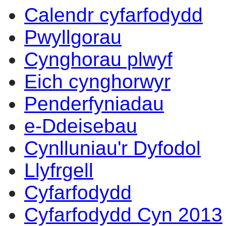
Calendr cyfarfodydd
14:00
14:00
14:00
14:00
14:00
14:00
14:00
14:00
14:00
10:00
10:00
17:30
12:00
10:00
17:00
15:30
13:30
14:00
14:00
16:00
Pwyllgorau
Cynghorau plwyf
Eich cynghorwyr
Penderfyniadau
e-Ddeisebau
Cynlluniau'r Dyfodol
Llyfrgell
Cyfarfodydd
Cyfarfodydd Cyn 2013