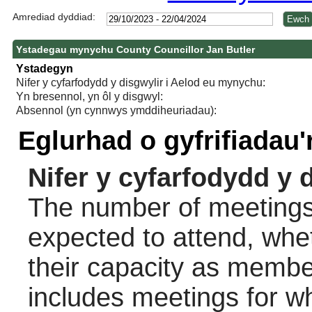
Amrediad dyddiad:
Ystadegau mynychu County Councillor Jan Butler
Ystadegyn
Nifer y cyfarfodydd y disgwylir i Aelod eu mynychu:
Yn bresennol, yn ôl y disgwyl:
Absennol (yn cynnwys ymddiheuriadau):
Eglurhad o gyfrifiadau
Nifer y cyfarfodydd y 
The number of meetings 
expected to attend, wheth
their capacity as membe
includes meetings for w