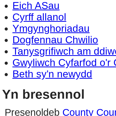
Eich ASau
Cyrff allanol
Ymgynghoriadau
Dogfennau Chwilio
Tanysgrifiwch am ddi
Gwyliwch Cyfarfod o'r
Beth sy'n newydd
Yn bresennol
Presenoldeb
County Counc