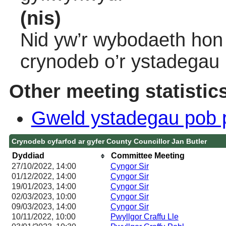
(nis)
Nid yw’r wybodaeth hon 
crynodeb o’r ystadegau
Other meeting statistic
Gweld ystadegau pob 
Crynodeb cyfarfod ar gyfer County Councillor Jan Butler
Dyddiad
Committee Meeting
27/10/2022, 14:00
Cyngor Sir
01/12/2022, 14:00
Cyngor Sir
19/01/2023, 14:00
Cyngor Sir
02/03/2023, 10:00
Cyngor Sir
09/03/2023, 14:00
Cyngor Sir
10/11/2022, 10:00
Pwyllgor Craffu Lle