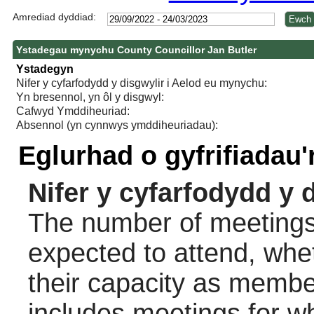
Amrediad dyddiad:
Ystadegau mynychu County Councillor Jan Butler
Ystadegyn
Nifer y cyfarfodydd y disgwylir i Aelod eu mynychu:
Yn bresennol, yn ôl y disgwyl:
Cafwyd Ymddiheuriad:
Absennol (yn cynnwys ymddiheuriadau):
Eglurhad o gyfrifiadau
Nifer y cyfarfodydd y 
The number of meetings 
expected to attend, wheth
their capacity as membe
includes meetings for w