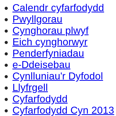
Calendr cyfarfodydd
14:00
14:00
14:00
10:00
14:00
14:00
14:00
14:00
14:00
14:00
14:00
10:00
10:00
10:30
Pwyllgorau
Cynghorau plwyf
Eich cynghorwyr
Penderfyniadau
e-Ddeisebau
Cynlluniau'r Dyfodol
Llyfrgell
Cyfarfodydd
Cyfarfodydd Cyn 2013