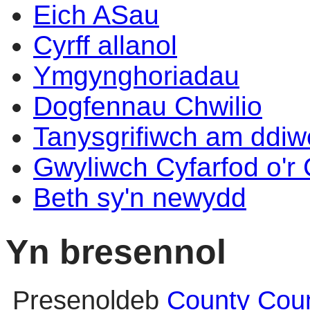
Eich ASau
Cyrff allanol
Ymgynghoriadau
Dogfennau Chwilio
Tanysgrifiwch am ddi
Gwyliwch Cyfarfod o'r
Beth sy'n newydd
Yn bresennol
Presenoldeb
County Counc