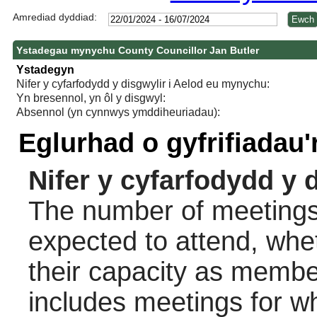
Amrediad dyddiad:
Ystadegau mynychu County Councillor Jan Butler
Ystadegyn
Nifer y cyfarfodydd y disgwylir i Aelod eu mynychu:
Yn bresennol, yn ôl y disgwyl:
Absennol (yn cynnwys ymddiheuriadau):
Eglurhad o gyfrifiadau
Nifer y cyfarfodydd y 
The number of meetings 
expected to attend, wheth
their capacity as membe
includes meetings for w