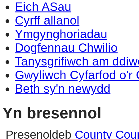
Eich ASau
Cyrff allanol
Ymgynghoriadau
Dogfennau Chwilio
Tanysgrifiwch am ddi
Gwyliwch Cyfarfod o'r
Beth sy'n newydd
Yn bresennol
Presenoldeb
County Counc