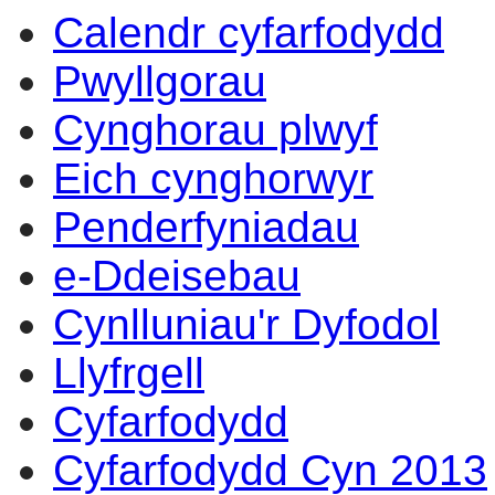
Calendr cyfarfodydd
14:00
14:00
14:00
14:00
14:00
14:00
14:00
10:00
17:00
15:30
13:30
14:00
14:00
Pwyllgorau
Cynghorau plwyf
Eich cynghorwyr
Penderfyniadau
e-Ddeisebau
Cynlluniau'r Dyfodol
Llyfrgell
Cyfarfodydd
Cyfarfodydd Cyn 2013