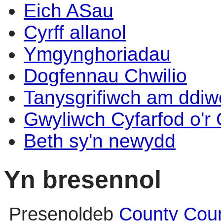
Eich ASau
Cyrff allanol
Ymgynghoriadau
Dogfennau Chwilio
Tanysgrifiwch am ddi
Gwyliwch Cyfarfod o'r
Beth sy'n newydd
Yn bresennol
Presenoldeb
County Counc