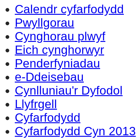
Calendr cyfarfodydd
14:00
14:00
14:00
14:00
14:00
14:00
14:00
14:00
13:00
14:00
14:00
09:30
17:00
14:00
10:00
Pwyllgorau
Cynghorau plwyf
Eich cynghorwyr
Penderfyniadau
e-Ddeisebau
Cynlluniau'r Dyfodol
Llyfrgell
Cyfarfodydd
Cyfarfodydd Cyn 2013