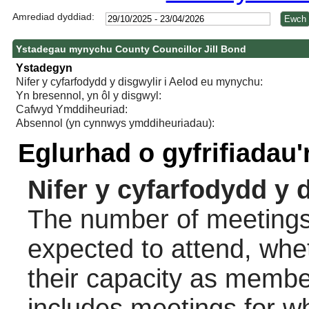
Amrediad dyddiad:
Ystadegau mynychu County Councillor Jill Bond
Ystadegyn
Nifer y cyfarfodydd y disgwylir i Aelod eu mynychu:
Yn bresennol, yn ôl y disgwyl:
Cafwyd Ymddiheuriad:
Absennol (yn cynnwys ymddiheuriadau):
Eglurhad o gyfrifiadau
Nifer y cyfarfodydd y 
The number of meetings 
expected to attend, wheth
their capacity as membe
includes meetings for w