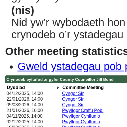
(nis)
Nid yw’r wybodaeth hon 
crynodeb o’r ystadegau
Other meeting statistic
Gweld ystadegau pob 
Crynodeb cyfarfod ar gyfer County Councillor Jill Bond
Dyddiad
Committee Meeting
04/12/2025, 14:00
Cyngor Sir
22/01/2026, 14:00
Cyngor Sir
05/03/2026, 14:00
Cyngor Sir
21/01/2026, 10:00
Pwyllgor Craffu Pobl
04/11/2025, 14:00
Pwyllgor Cynllunio
02/12/2025, 14:00
Pwyllgor Cynllunio