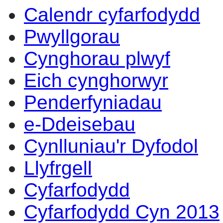
Calendr cyfarfodydd
14:00
14:00
14:00
13:00
14:00
14:00
09:30
17:00
14:00
10:00
10:00
10:00
10:00
Pwyllgorau
Cynghorau plwyf
Eich cynghorwyr
Penderfyniadau
e-Ddeisebau
Cynlluniau'r Dyfodol
Llyfrgell
Cyfarfodydd
Cyfarfodydd Cyn 2013