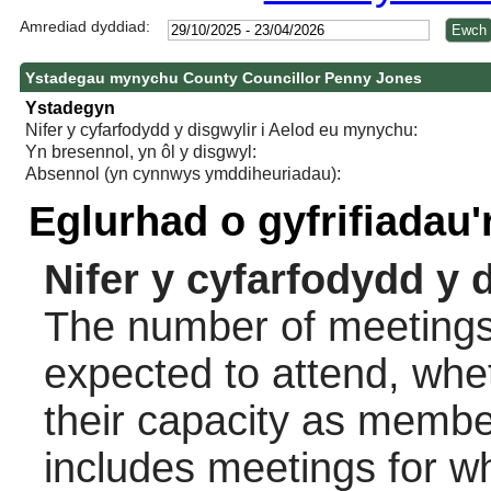
Amrediad dyddiad:
Ystadegau mynychu County Councillor Penny Jones
Ystadegyn
Nifer y cyfarfodydd y disgwylir i Aelod eu mynychu:
Yn bresennol, yn ôl y disgwyl:
Absennol (yn cynnwys ymddiheuriadau):
Eglurhad o gyfrifiadau
Nifer y cyfarfodydd y 
The number of meetings 
expected to attend, wheth
their capacity as membe
includes meetings for w