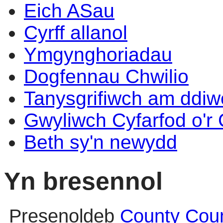
Eich ASau
Cyrff allanol
Ymgynghoriadau
Dogfennau Chwilio
Tanysgrifiwch am ddi
Gwyliwch Cyfarfod o'r
Beth sy'n newydd
Yn bresennol
Presenoldeb
County Coun