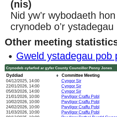
(nis)
Nid yw’r wybodaeth hon 
crynodeb o’r ystadegau
Other meeting statistic
Gweld ystadegau pob 
Crynodeb cyfarfod ar gyfer County Councillor Penny Jones
Dyddiad
Committee Meeting
04/12/2025, 14:00
Cyngor Sir
22/01/2026, 14:00
Cyngor Sir
05/03/2026, 14:00
Cyngor Sir
21/01/2026, 10:00
Pwyllgor Craffu Pobl
10/02/2026, 10:00
Pwyllgor Craffu Pobl
24/02/2026, 10:00
Pwyllgor Craffu Pobl
31/03/2026, 10:00
Pwyllgor Craffu Pobl