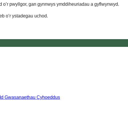
d o’r pwyllgor, gan gynnwys ymddiheuriadau a gyflwynwyd.
eb o’r ystadegau uchod.
rdd Gwasanaethau Cyhoeddus