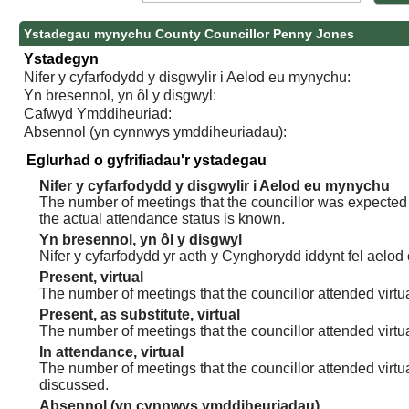
Ystadegau mynychu County Councillor Penny Jones
Ystadegyn
Nifer y cyfarfodydd y disgwylir i Aelod eu mynychu:
Yn bresennol, yn ôl y disgwyl:
Cafwyd Ymddiheuriad:
Absennol (yn cynnwys ymddiheuriadau):
Eglurhad o gyfrifiadau'r ystadegau
Nifer y cyfarfodydd y disgwylir i Aelod eu mynychu
The number of meetings that the councillor was expected t
the actual attendance status is known.
Yn bresennol, yn ôl y disgwyl
Nifer y cyfarfodydd yr aeth y Cynghorydd iddynt fel aelod
Present, virtual
The number of meetings that the councillor attended virtua
Present, as substitute, virtual
The number of meetings that the councillor attended virt
In attendance, virtual
The number of meetings that the councillor attended virtu
discussed.
Absennol (yn cynnwys ymddiheuriadau)