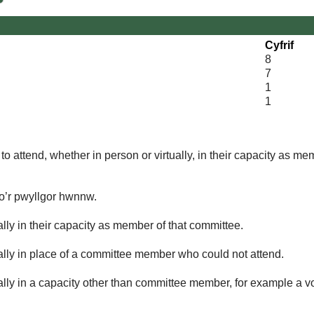
Cyfrif
8
7
1
1
o attend, whether in person or virtually, in their capacity as me
 o’r pwyllgor hwnnw.
lly in their capacity as member of that committee.
ually in place of a committee member who could not attend.
ally in a capacity other than committee member, for example a vol