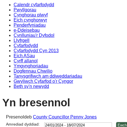
Calendr cyfarfodydd
14:00
14:00
14:00
1
1
1
1
1
1
Pwyllgorau
Cynghorau plwyf
Eich cynghorwyr
Penderfyniadau
e-Ddeisebau
Cynlluniau'r Dyfodol
Llyfrgell
Cyfarfodydd
Cyfarfodydd Cyn 2013
Eich ASau
Cyrff allanol
Ymgynghoriadau
Dogfennau Chwilio
Tanysgrifiwch am ddiweddariadau
Gwyliwch Cyfarfod o'r Cyngor
Beth sy'n newydd
Yn bresennol
Presenoldeb
County Councillor Penny Jones
Amrediad dyddiad: