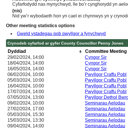
Cyfarfodydd nas mynychwyd, lle bo’r cynghorydd yn aelo
(nis)
Nid yw’r wybodaeth hon yn cael ei chynnwys yn y crynod
Other meeting statistics options
Gweld ystadegau pob pwyllgor a fynychwyd
Crynodeb cyfarfod ar gyfer County Councillor Penny Jones
Dyddiad
Committee Meeting
29/02/2024, 14:00
Cyngor Sir
18/04/2024, 14:00
Cyngor Sir
16/05/2024, 14:00
Cyngor Sir
06/02/2024, 10:00
Pwyllgor Craffu Pobl
05/03/2024, 10:00
Pwyllgor Craffu Pobl
16/04/2024, 10:00
Pwyllgor Craffu Pobl
17/07/2024, 14:00
Pwyllgor Craffu Pobl
07/05/2024, 13:00
Pwyllgor Dethol Bw
09/02/2024, 10:00
Seminarau Aelodau
27/02/2024, 17:00
Seminarau Aelodau
05/03/2024, 15:30
Seminarau Aelodau
15/03/2024, 13:30
Seminarau Aelodau
09/04/2024, 14:00
Seminarau Aelodau