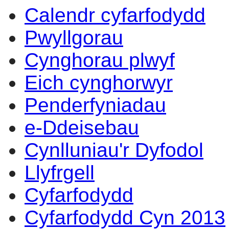
Calendr cyfarfodydd
14:00
14:00
14:00
10:00
17:00
17:00
14:00
17:00
14:00
14:00
10:00
Pwyllgorau
Cynghorau plwyf
Eich cynghorwyr
Penderfyniadau
e-Ddeisebau
Cynlluniau'r Dyfodol
Llyfrgell
Cyfarfodydd
Cyfarfodydd Cyn 2013