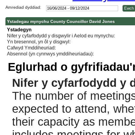
Amrediad dyddiad:
Ystadegau mynychu County Councillor David Jones
Ystadegyn
Nifer y cyfarfodydd y disgwylir i Aelod eu mynychu:
Yn bresennol, yn ôl y disgwyl:
Cafwyd Ymddiheuriad:
Absennol (yn cynnwys ymddiheuriadau):
Eglurhad o gyfrifiadau
Nifer y cyfarfodydd y 
The number of meetings 
expected to attend, wheth
their capacity as membe
includes meetings for w