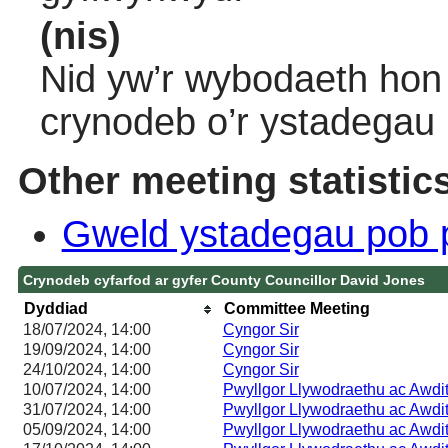
(nis)
Nid yw’r wybodaeth hon 
crynodeb o’r ystadegau
Other meeting statistic
Gweld ystadegau pob 
Crynodeb cyfarfod ar gyfer County Councillor David Jones
Dyddiad
Committee Meeting
18/07/2024, 14:00
Cyngor Sir
19/09/2024, 14:00
Cyngor Sir
24/10/2024, 14:00
Cyngor Sir
10/07/2024, 14:00
Pwyllgor Llywodraethu ac Awdi
31/07/2024, 14:00
Pwyllgor Llywodraethu ac Awdi
05/09/2024, 14:00
Pwyllgor Llywodraethu ac Awdi