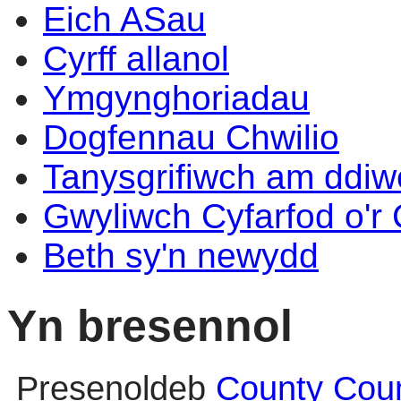
Eich ASau
Cyrff allanol
Ymgynghoriadau
Dogfennau Chwilio
Tanysgrifiwch am ddi
Gwyliwch Cyfarfod o'r
Beth sy'n newydd
Yn bresennol
Presenoldeb
County Coun