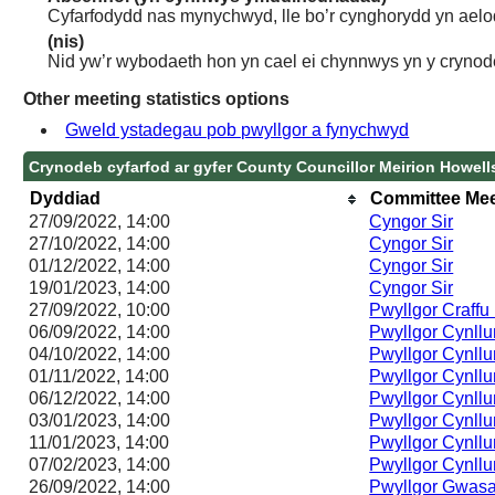
Cyfarfodydd nas mynychwyd, lle bo’r cynghorydd yn aelo
(nis)
Nid yw’r wybodaeth hon yn cael ei chynnwys yn y crynod
Other meeting statistics options
Gweld ystadegau pob pwyllgor a fynychwyd
Crynodeb cyfarfod ar gyfer County Councillor Meirion Howell
Dyddiad
Committee Mee
27/09/2022, 14:00
Cyngor Sir
27/10/2022, 14:00
Cyngor Sir
01/12/2022, 14:00
Cyngor Sir
19/01/2023, 14:00
Cyngor Sir
27/09/2022, 10:00
Pwyllgor Craffu
06/09/2022, 14:00
Pwyllgor Cynllu
04/10/2022, 14:00
Pwyllgor Cynllu
01/11/2022, 14:00
Pwyllgor Cynllu
06/12/2022, 14:00
Pwyllgor Cynllu
03/01/2023, 14:00
Pwyllgor Cynllu
11/01/2023, 14:00
Pwyllgor Cynllu
07/02/2023, 14:00
Pwyllgor Cynllu
26/09/2022, 14:00
Pwyllgor Gwas