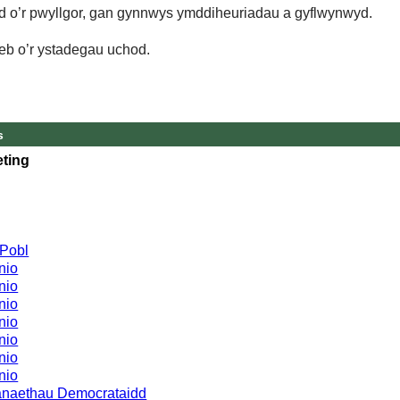
d o’r pwyllgor, gan gynnwys ymddiheuriadau a gyflwynwyd.
eb o’r ystadegau uchod.
s
ting
 Pobl
nio
nio
nio
nio
nio
nio
nio
anaethau Democrataidd