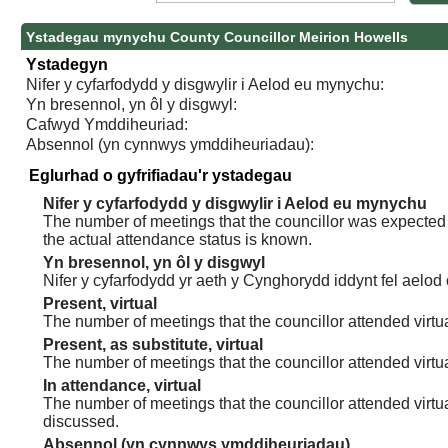
Ystadegau mynychu County Councillor Meirion Howells
Ystadegyn
Nifer y cyfarfodydd y disgwylir i Aelod eu mynychu:
Yn bresennol, yn ôl y disgwyl:
Cafwyd Ymddiheuriad:
Absennol (yn cynnwys ymddiheuriadau):
Eglurhad o gyfrifiadau'r ystadegau
Nifer y cyfarfodydd y disgwylir i Aelod eu mynychu
The number of meetings that the councillor was expected t
the actual attendance status is known.
Yn bresennol, yn ôl y disgwyl
Nifer y cyfarfodydd yr aeth y Cynghorydd iddynt fel aelod
Present, virtual
The number of meetings that the councillor attended virtua
Present, as substitute, virtual
The number of meetings that the councillor attended virt
In attendance, virtual
The number of meetings that the councillor attended virtu
discussed.
Absennol (yn cynnwys ymddiheuriadau)