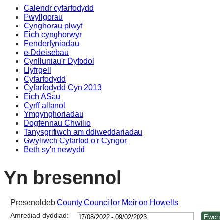
Calendr cyfarfodydd
14:0
14:0
14:0
14:0
Pwyllgorau
Cynghorau plwyf
Eich cynghorwyr
Penderfyniadau
e-Ddeisebau
Cynlluniau'r Dyfodol
Llyfrgell
Cyfarfodydd
Cyfarfodydd Cyn 2013
Eich ASau
Cyrff allanol
Ymgynghoriadau
Dogfennau Chwilio
Tanysgrifiwch am ddiweddariadau
Gwyliwch Cyfarfod o'r Cyngor
Beth sy'n newydd
Yn bresennol
Presenoldeb
County Councillor Meirion Howells
Amrediad dyddiad: