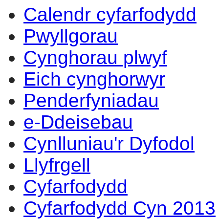
Calendr cyfarfodydd
14:00
14:00
14:00
14:00
14:00
14:00
14:00
14:00
14:00
14:00
14:00
14:00
10:00
10:00
10:00
17:00
09:30
17:00
Pwyllgorau
Cynghorau plwyf
Eich cynghorwyr
Penderfyniadau
e-Ddeisebau
Cynlluniau'r Dyfodol
Llyfrgell
Cyfarfodydd
Cyfarfodydd Cyn 2013