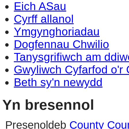
Eich ASau
Cyrff allanol
Ymgynghoriadau
Dogfennau Chwilio
Tanysgrifiwch am ddi
Gwyliwch Cyfarfod o'r
Beth sy'n newydd
Yn bresennol
Presenoldeb
County Coun