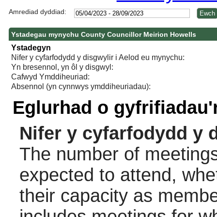
Amrediad dyddiad:
Ystadegau mynychu County Councillor Meirion Howells
Ystadegyn
Nifer y cyfarfodydd y disgwylir i Aelod eu mynychu:
Yn bresennol, yn ôl y disgwyl:
Cafwyd Ymddiheuriad:
Absennol (yn cynnwys ymddiheuriadau):
Eglurhad o gyfrifiadau
Nifer y cyfarfodydd y 
The number of meetings 
expected to attend, wheth
their capacity as membe
includes meetings for w