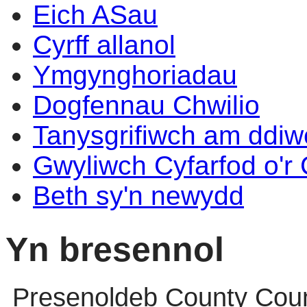
Eich ASau
Cyrff allanol
Ymgynghoriadau
Dogfennau Chwilio
Tanysgrifiwch am ddi
Gwyliwch Cyfarfod o'r
Beth sy'n newydd
Yn bresennol
Presenoldeb County Coun