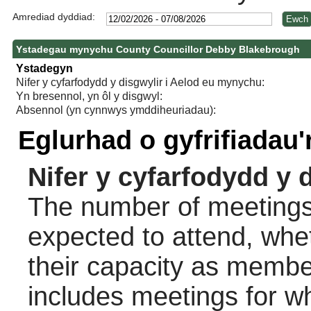
Amrediad dyddiad:
Ystadegau mynychu County Councillor Debby Blakebrough
Ystadegyn
Nifer y cyfarfodydd y disgwylir i Aelod eu mynychu:
Yn bresennol, yn ôl y disgwyl:
Absennol (yn cynnwys ymddiheuriadau):
Eglurhad o gyfrifiadau
Nifer y cyfarfodydd y 
The number of meetings 
expected to attend, wheth
their capacity as membe
includes meetings for w