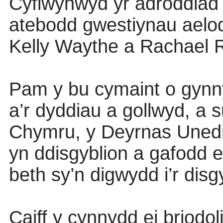
Cyflwynwyd yr adroddiad
atebodd gwestiynau aelo
Kelly Waythe a Rachael 
Pam y bu cymaint o gynn
a’r dyddiau a gollwyd, a
Chymru, y Deyrnas Unedi
yn ddisgyblion a gafodd 
beth sy’n digwydd i’r dis
Caiff y cynnydd ei briodo