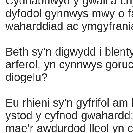
Cydnabuwyd y gwall a chy
dyfodol gynnwys mwy o f
waharddiad ac ymgyfrania
Beth sy’n digwydd i blen
arferol, yn cynnwys goru
diogelu?
Eu rhieni sy’n gyfrifol a
ystod y cyfnod gwahardd; a
mae’r awdurdod lleol yn 