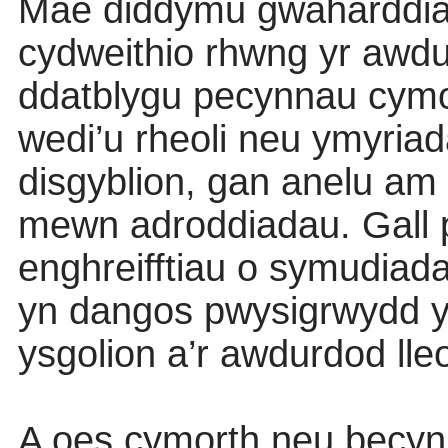
Mae diddymu gwaharddia
cydweithio rhwng yr awdurd
ddatblygu pecynnau cymo
wedi’u rheoli neu ymyria
disgyblion, gan anelu am 
mewn adroddiadau. Gall 
enghreifftiau o symudiada
yn dangos pwysigrwydd y
ysgolion a’r awdurdod lleo
A oes cymorth neu becynn