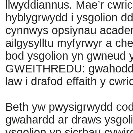
llwyddiannus. Mae’r cwri
hyblygrwydd i ysgolion dd
cynnwys opsiynau academa
ailgysylltu myfyrwyr a ch
bod ysgolion yn gwneud y
GWEITHREDU: gwahodd p
law i drafod effaith y cw
Beth yw pwysigrwydd cod
gwahardd ar draws ysgoli
ysgolion yn sicrhau cywi