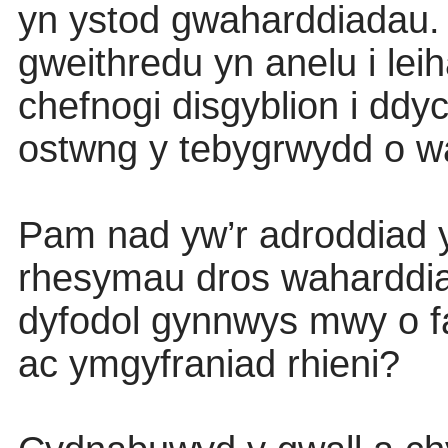
yn ystod gwaharddiadau. Y
gweithredu yn anelu i le
chefnogi disgyblion i dd
ostwng y tebygrwydd o w
Pam nad yw’r adroddiad 
rhesymau dros waharddiad
dyfodol gynnwys mwy o fa
ac ymgyfraniad rhieni?