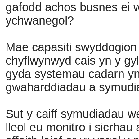
gafodd achos busnes ei 
ychwanegol?
Mae capasiti swyddogion
chyflwynwyd cais yn y gyl
gyda systemau cadarn yn 
gwaharddiadau a symudia
Sut y caiff symudiadau w
lleol eu monitro i sicrhau 