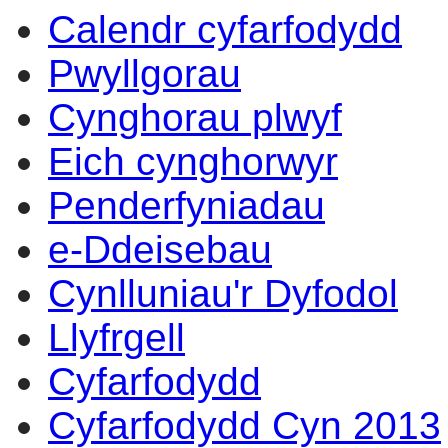
Calendr cyfarfodydd
Pwyllgorau
Cynghorau plwyf
Eich cynghorwyr
Penderfyniadau
e-Ddeisebau
Cynlluniau'r Dyfodol
Llyfrgell
Cyfarfodydd
Cyfarfodydd Cyn 2013