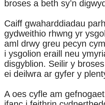
broses a beth sy’n digwyd
Caiff gwaharddiadau par
gydweithio rhwng yr ysgol,
aml drwy greu pecyn cymo
i ysgolion eraill neu ymyr
disgyblion. Seilir y bros
ei deilwra ar gyfer y plent
A oes cyfle am gefnogaeth
ifanc i feithrin cydnerthe