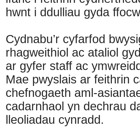
hwnt i ddulliau gyda ffocw
Cydnabu’r cyfarfod bwys
rhagweithiol ac ataliol g
ar gyfer staff ac ymwreidd
Mae pwyslais ar feithrin 
chefnogaeth aml-asiantae
cadarnhaol yn dechrau d
lleoliadau cynradd.