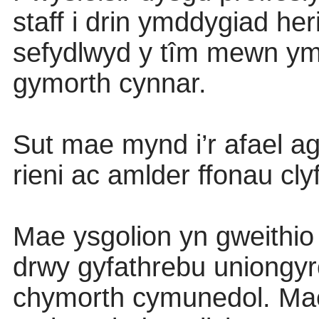
staff i drin ymddygiad he
sefydlwyd y tîm mewn ym
gymorth cynnar.
Sut mae mynd i’r afael a
rieni ac amlder ffonau cly
Mae ysgolion yn gweithio i
drwy gyfathrebu uniongyr
chymorth cymunedol. Mae