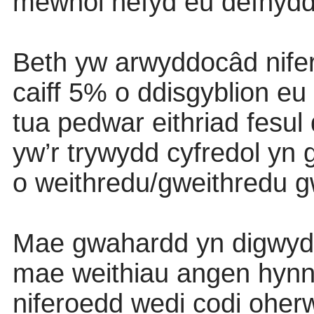
mewnol hefyd eu defnyddio
Beth yw arwyddocâd nife
caiff 5% o ddisgyblion e
tua pedwar eithriad fesul d
yw’r trywydd cyfredol yn
o weithredu/gweithredu 
Mae gwahardd yn digwydd
mae weithiau angen hynny
niferoedd wedi codi ohe