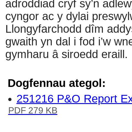
adroddiad cryf sy’n adlew
cyngor ac y dylai preswyl
Llongyfarchodd dîm addys
gwaith yn dal i fod i’w wn
gymharu â siroedd eraill.
Dogfennau ategol:
251216 P&O Report Exc
PDF 279 KB