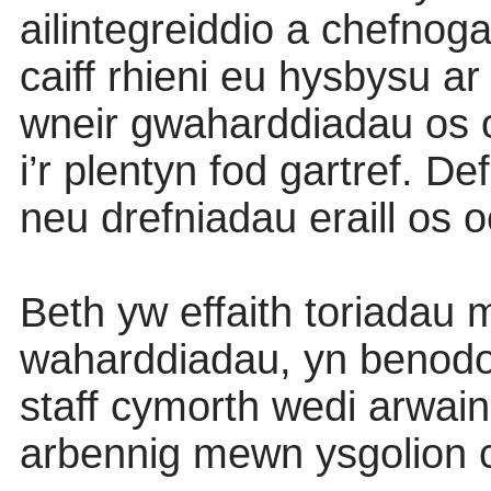
ailintegreiddio a chefnog
caiff rhieni eu hysbysu ar y
wneir gwaharddiadau os 
i’r plentyn fod gartref. 
neu drefniadau eraill os 
Beth yw effaith toriadau 
waharddiadau, yn benod
staff cymorth wedi arwai
arbennig mewn ysgolion 