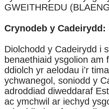
GWEITHREDU (BLAENG
Crynodeb y Cadeirydd:
Diolchodd y Cadeirydd i 
benaethiaid ysgolion am
ddiolch yr aelodau i’r ti
ychwanegol, soniodd y C
adroddiad diweddaraf Est
ac ymchwil ar iechyd ysgo