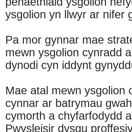
penaethiaid ysgolion hef
ysgolion yn llwyr ar nife
Pa mor gynnar mae strat
mewn ysgolion cynradd a 
dynodi cyn iddynt gynyd
Mae atal mewn ysgolion 
cynnar ar batrymau gwah
cymorth a chyfarfodydd ai
Pwysleisir dysgu proffesiy