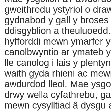
gweithredu ystyriol o dr
gydnabod y gall y broses 
ddisgyblion a theuluoedd.
hyfforddi mewn ymarfer
canolbwyntio ar ymateb yn
lle canolog i lais y plentyn
waith gyda rhieni ac mew
awdurdod lleol. Mae ysgol
drwy wella cyfathrebu, ga
mewn cysylltiad â dysgu a