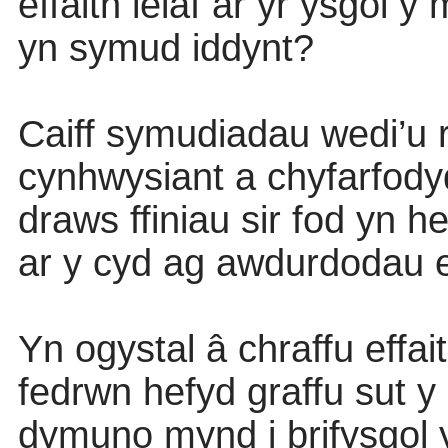
effaith leiaf ar yr ysgol 
yn symud iddynt?
Caiff symudiadau wedi’u r
cynhwysiant a chyfarfody
draws ffiniau sir fod yn h
ar y cyd ag awdurdodau er
Yn ogystal â chraffu effa
fedrwn hefyd graffu sut y
dymuno mynd i brifysgol y