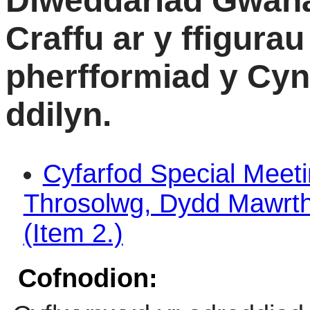
Diweddariad Gwaha
Craffu ar y ffigura
pherfformiad y Cyn
ddilyn.
Cyfarfod Special Meeti
Throsolwg, Dydd Mawrth
(Item 2.)
Cofnodion: