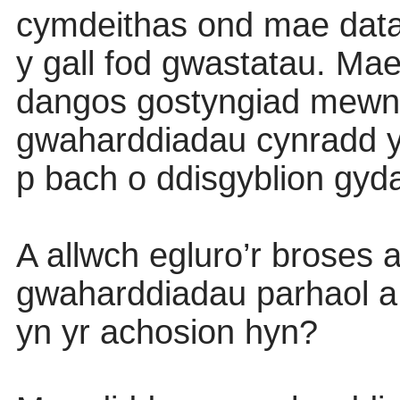
cymdeithas ond mae data
y gall fod gwastatau. Mae
dangos gostyngiad mewn
gwaharddiadau cynradd y
p bach o ddisgyblion gyd
A allwch egluro’r broses
gwaharddiadau parhaol a b
yn yr achosion hyn?