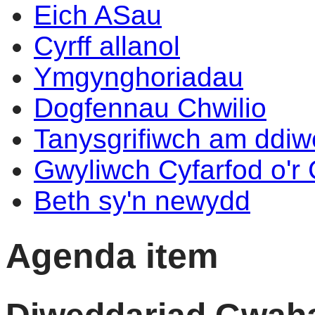
Eich ASau
Cyrff allanol
Ymgynghoriadau
Dogfennau Chwilio
Tanysgrifiwch am ddi
Gwyliwch Cyfarfod o'r
Beth sy'n newydd
Agenda item