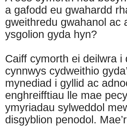
a gafodd eu gwahardd rh
gweithredu gwahanol ac a
ysgolion gyda hyn?
Caiff cymorth ei deilwra i
cynnwys cydweithio gyda’r
mynediad i gyllid ac ad
enghreifftiau lle mae pe
ymyriadau sylweddol mew
disgyblion penodol. Mae’