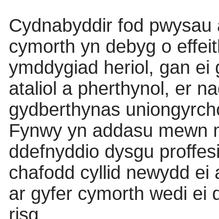
Cydnabyddir fod pwysau ar 
cymorth yn debyg o effeith
ymddygiad heriol, gan ei
ataliol a pherthynol, er 
gydberthynas uniongyrchol
Fynwy yn addasu mewn m
ddefnyddio dysgu proffesi
chafodd cyllid newydd ei 
ar gyfer cymorth wedi ei
risg.