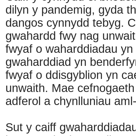
dilyn y pandemig, gyda t
dangos cynnydd tebyg. Cai
gwahardd fwy nag unwaith
fwyaf o waharddiadau yn 
gwaharddiad yn benderfyn
fwyaf o ddisgyblion yn c
unwaith. Mae cefnogaeth
adferol a chynlluniau aml-
Sut y caiff gwaharddiada