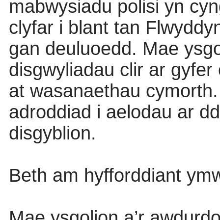
mabwysiadu polisi yn cyngh
clyfar i blant tan Flwydd
gan deuluoedd. Mae ysgol
disgwyliadau clir ar gyfer 
at wasanaethau cymorth
adroddiad i aelodau ar d
disgyblion.
Beth am hyfforddiant y
Mae ysgolion a’r awdurdod