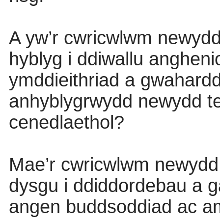
A yw’r cwricwlwm newyd
hyblyg i ddiwallu angheni
ymddieithriad a gwahard
anhyblygrwydd newydd te
cenedlaethol?
Mae’r cwricwlwm newydd y
dysgu i ddiddordebau a g
angen buddsoddiad ac am