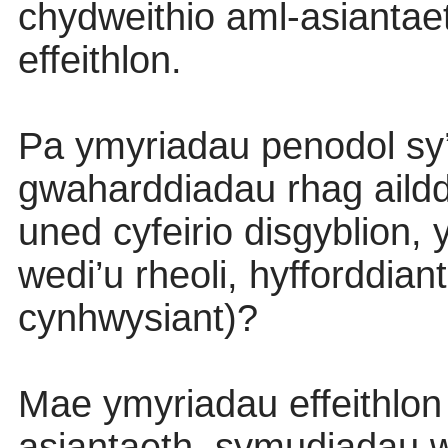
chydweithio aml-asiantaet
effeithlon.
Pa ymyriadau penodol sy’
gwaharddiadau rhag ailddi
uned cyfeirio disgyblion
wedi’u rheoli, hyfforddia
cynhwysiant)?
Mae ymyriadau effeithlon
asiantaeth, symudiadau we