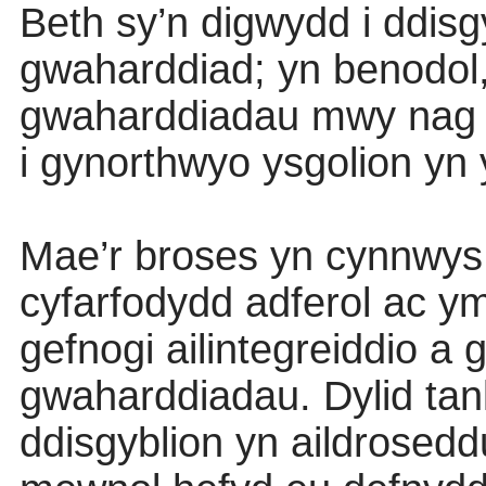
Beth sy’n digwydd i ddisg
gwaharddiad; yn benodol, 
gwaharddiadau mwy nag u
i gynorthwyo ysgolion y
Mae’r broses yn cynnwys
cyfarfodydd adferol ac ym
gefnogi ailintegreiddio a
gwaharddiadau. Dylid tanl
ddisgyblion yn aildrosed