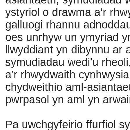
ystyriol o drawma a’r rh
galluogi rhannu adnoddau
oes unrhyw un ymyriad yn
llwyddiant yn dibynnu ar
symudiadau wedi’u rheoli,
a’r rhwydwaith cynhwysia
chydweithio aml-asianta
pwrpasol yn aml yn arwain
Pa uwchgyfeirio ffurfiol s