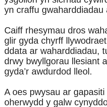
yn craffu gwaharddiadau a
Caiff rhesymau dros waha
glir gyda chyrff llywodrae
ddata ar waharddiadau, 
drwy bwyllgorau llesiant 
gyda’r awdurdod lleol.
A oes pwysau ar gapasiti
oherwydd y galw cynyddo