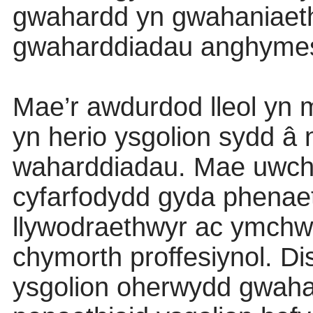
gwahardd yn gwahaniaethu
gwaharddiadau anghymesu
Mae’r awdurdod lleol yn 
yn herio ysgolion sydd â 
waharddiadau. Mae uwchgy
cyfarfodydd gyda phenaet
llywodraethwyr ac ymchwi
chymorth proffesiynol. D
ysgolion oherwydd gwaha