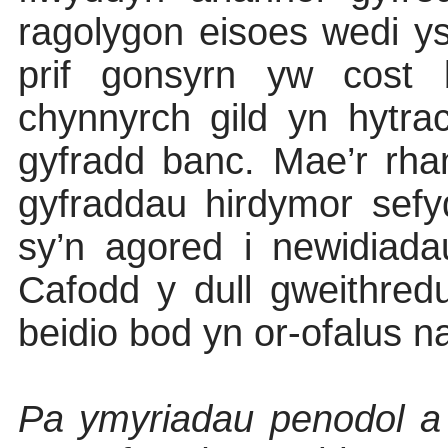
ragolygon eisoes wedi ys
prif gonsyrn yw cost b
chynnyrch gild yn hytra
gyfradd banc. Mae’r rha
gyfraddau hirdymor sefy
sy’n agored i newidiad
Cafodd y dull gweithredu
beidio bod yn or-ofalus na
Pa ymyriadau penodol a