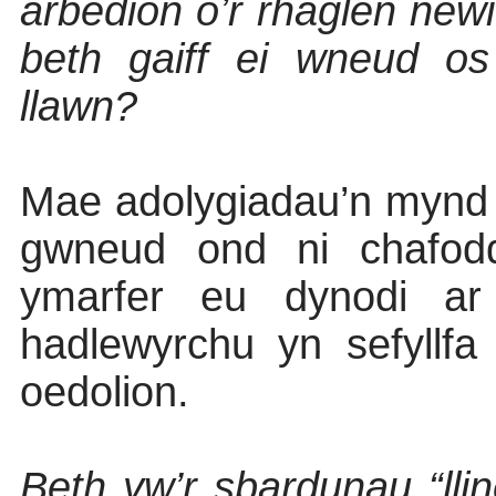
arbedion o’r rhaglen new
beth gaiff ei wneud os 
llawn?
Mae adolygiadau’n mynd 
gwneud ond ni chafod
ymarfer eu dynodi a
hadlewyrchu yn sefyllfa 
oedolion.
Beth yw’r sbardunau “llin