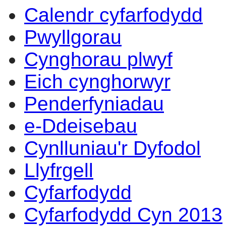
Calendr cyfarfodydd
Pwyllgorau
Cynghorau plwyf
Eich cynghorwyr
Penderfyniadau
e-Ddeisebau
Cynlluniau'r Dyfodol
Llyfrgell
Cyfarfodydd
Cyfarfodydd Cyn 2013