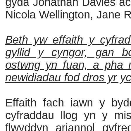
gyda Jonathan Davies ac
Nicola Wellington, Jane 
Beth yw effaith y cyfra
gyllid y cyngor, gan b
ostwng yn fuan, a pha 
newidiadau fod dros yr yc
Effaith fach iawn y by
cyfraddau llog yn y mi
flwyddyn ariannol gyfr