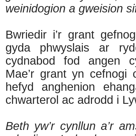
weinidogion a gweision si
Bwriedir i’r grant gefno
gyda phwyslais ar ry
cydnabod fod angen cy
Mae’r grant yn cefnogi
hefyd anghenion ehang
chwarterol ac adrodd i L
Beth yw’r cynllun a’r am