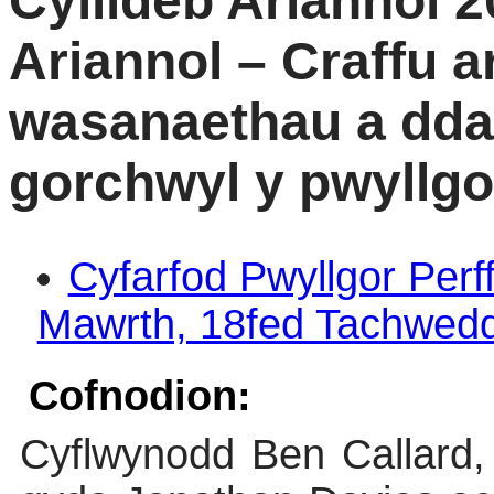
Cyllideb Ariannol 
Ariannol – Craffu ar
wasanaethau a dda
gorchwyl y pwyllgo
Cyfarfod Pwyllgor Per
Mawrth, 18fed Tachwedd
Cofnodion:
Cyflwynodd Ben Callard,