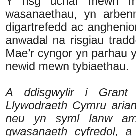
Y risg uchaf mewn m
wasanaethau, yn arbenn
digartrefedd ac angheni
anwadal na risgiau tradd
Mae’r cyngor yn parhau yn
newid mewn tybiaethau.
A ddisgwylir i Grant
Llywodraeth Cymru aria
neu yn syml lanw am d
gwasanaeth cyfredol, a