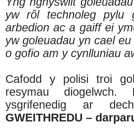
Yng nghyswllt goleuadau 
yw rôl technoleg pylu
arbedion ac a gaiff ei y
yw goleuadau yn cael eu 
o gofio am y cynlluniau a
Cafodd y polisi troi g
resymau diogelwch.
ysgrifenedig ar de
GWEITHREDU – darparu 