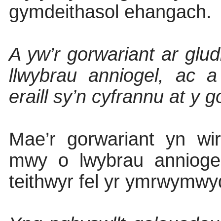
gymdeithasol ehangach.
A yw’r gorwariant ar glud
llwybrau anniogel, ac 
eraill sy’n cyfrannu at y 
Mae’r gorwariant yn wi
mwy o lwybrau anniogel 
teithwyr fel yr ymrwymwy