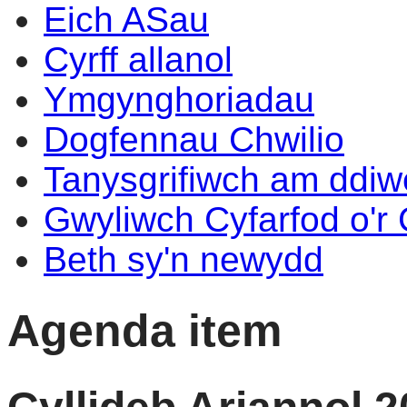
Eich ASau
Cyrff allanol
Ymgynghoriadau
Dogfennau Chwilio
Tanysgrifiwch am ddi
Gwyliwch Cyfarfod o'r
Beth sy'n newydd
Agenda item