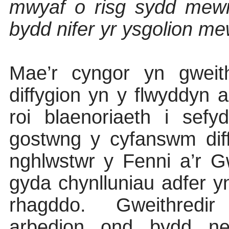
mwyaf o risg sydd mewn 
bydd nifer yr ysgolion m
Mae’r cyngor yn gweith
diffygion yn y flwyddyn 
roi blaenoriaeth i sefy
gostwng y cyfanswm dif
nghlwstwr y Fenni a’r G
gyda chynlluniau adfer y
rhagddo.
Gweithredir
arbedion ond bydd ne