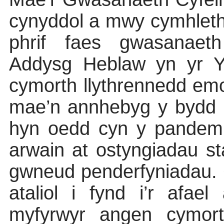
cynyddol a mwy cymhleth 
phrif faes gwasanaeth
Addysg Heblaw yn yr Y
cymorth llythrennedd em
mae’n annhebyg y bydd l
hyn oedd cyn y pandemig
arwain at ostyngiadau sta
gwneud penderfyniadau. 
ataliol i fynd i’r afa
myfyrwyr angen cymort