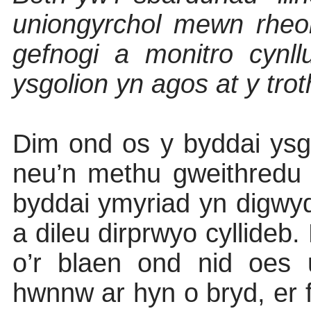
uniongyrchol mewn rheol
gefnogi a monitro cynl
ysgolion yn agos at y tr
Dim ond os y byddai ysgol
neu’n methu gweithredu 
byddai ymyriad yn digwyd
a dileu dirprwyo cyllide
o’r blaen ond nid oes 
hwnnw ar hyn o bryd, er 