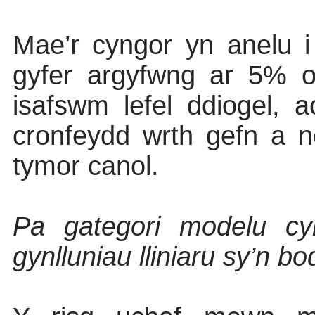
Mae’r cyngor yn anelu 
gyfer argyfwng ar 5% o’
isafswm lefel ddiogel, a
cronfeydd wrth gefn a n
tymor canol.
Pa gategori modelu cyl
gynlluniau lliniaru sy’n b