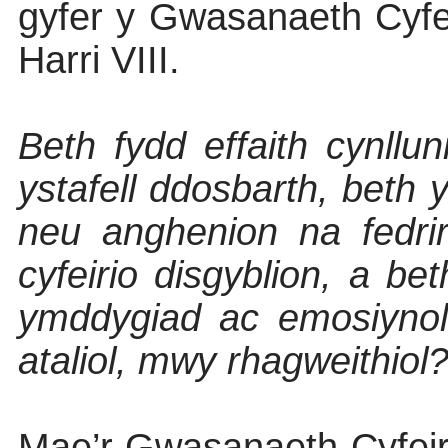
gyfer y Gwasanaeth Cyfei
Harri VIII.
Beth fydd effaith cynllun
ystafell ddosbarth, beth
neu anghenion na fedri
cyfeirio disgyblion, a 
ymddygiad ac emosiynol
ataliol, mwy rhagweithiol
Mae’r Gwasanaeth Cyfeiri