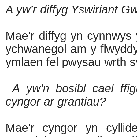
A yw’r diffyg Yswiriant Gw
Mae’r diffyg yn cynnwys
ychwanegol am y flwyddyn 
ymlaen fel pwysau wrth 
A yw’n bosibl cael ffi
cyngor ar grantiau?
Mae’r cyngor yn cyllid