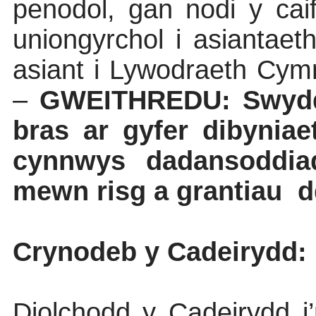
penodol, gan nodi y caif
uniongyrchol i asiantaeth
asiant i Lywodraeth Cym
–
GWEITHREDU: Swyddog
bras ar gyfer dibyniae
cynnwys dadansoddiad
mewn risg a grantiau
d
Crynodeb y Cadeirydd:
Diolchodd y Cadeirydd i