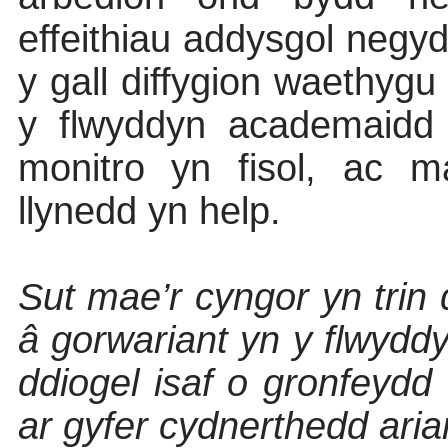
effeithiau addysgol neg
y gall diffygion waethyg
y flwyddyn academaidd 
monitro yn fisol, ac 
llynedd yn help.
Sut mae’r cyngor yn trin 
â gorwariant yn y flwyddyn
ddiogel isaf o gronfeydd 
ar gyfer cydnerthedd aria