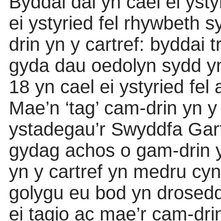
Byddai dal yn cael ei ystyr
ei ystyried fel rhywbeth 
drin yn y cartref: byddai
gyda dau oedolyn sydd yn
18 yn cael ei ystyried fel
Mae’n ‘tag’ cam-drin yn y
ystadegau’r Swyddfa Gart
gydag achos o gam-drin y
yn y cartref yn medru cyn
golygu eu bod yn drosed
ei tagio ac mae’r cam-dri