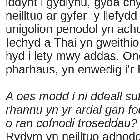
iddynt i gydlynu, gyda ch
neilltuo ar gyfer
y llefydd
unigolion penodol yn acho
Iechyd a Thai yn gweithio
hyd i lety mwy addas. O
pharhaus, yn enwedig i’r 
A oes modd i ni ddeall s
rhannu yn yr ardal gan fo
o ran cofnodi troseddau?
Rydym yn neilltuo adnodd