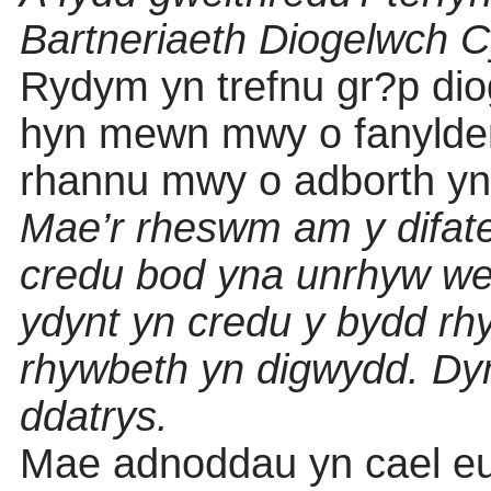
Bartneriaeth Diogelwch 
Rydym yn trefnu gr?p diog
hyn mewn mwy o fanylder
rhannu mwy o adborth yn 
Mae’r rheswm am y difate
credu bod yna unrhyw wer
ydynt yn credu y bydd rh
rhywbeth yn digwydd. Dy
ddatrys.
Mae adnoddau yn cael eu n