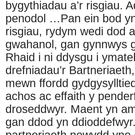
bygythiadau a’r risgiau
penodol …Pan ein bod yn 
risgiau, rydym wedi dod a
gwahanol, gan gynnwys g
Rhaid i ni ddysgu i ymate
drefniadau’r Bartneriaeth
mewn ffordd gydgysyllti
achos ac effaith y pender
droseddwyr. Maent yn aml
gan ddod yn ddioddefwyr.