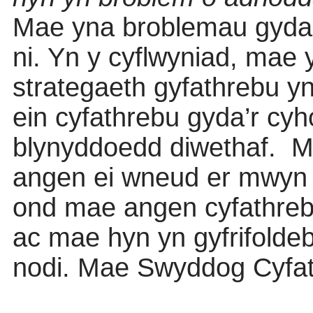
Mae yna broblemau gyda p
ni. Yn y cyflwyniad, mae 
strategaeth gyfathrebu yn
ein cyfathrebu gyda’r cy
blynyddoedd diwethaf.
Ma
angen ei wneud er mwyn a
ond mae angen cyfathrebu
ac mae hyn yn gyfrifoldeb
nodi. Mae Swyddog Cyfa