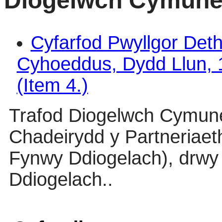
Diogelwch Cymuned
Cyfarfod Pwyllgor De
Cyhoeddus, Dydd Llun, 
(Item 4.)
Trafod Diogelwch Cymune
Chadeirydd y Partneriae
Fynwy Ddiogelach), drwy 
Ddiogelach..