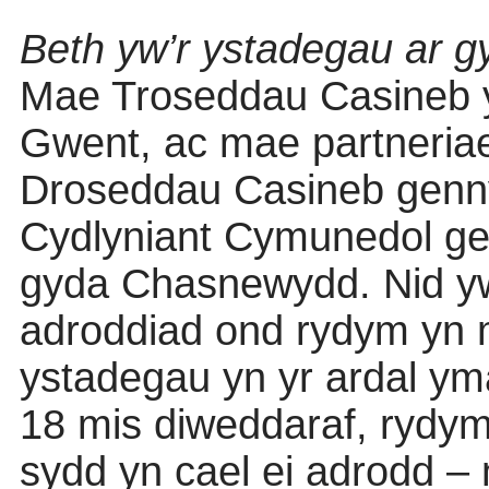
Beth yw’r ystadegau ar g
Mae Troseddau Casineb y
Gwent, ac mae partneria
Droseddau Casineb gen
Cydlyniant Cymunedol ge
gyda Chasnewydd. Nid yw’
adroddiad ond rydym yn m
ystadegau yn yr ardal yma
18 mis diweddaraf, rydym
sydd yn cael ei adrodd – 