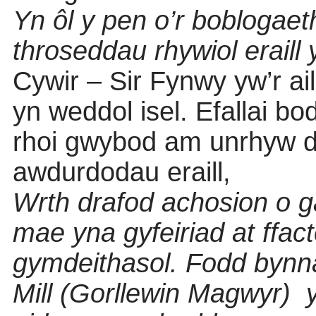
Yn ôl y pen o’r boblogaet
throseddau rhywiol eraill
Cywir – Sir Fynwy yw’r ai
yn weddol isel. Efallai b
rhoi gwybod am unrhyw d
awdurdodau eraill,
Wrth drafod achosion o ga
mae yna gyfeiriad at ffa
gymdeithasol. Fodd bynna
Mill (Gorllewin Magwyr)
y