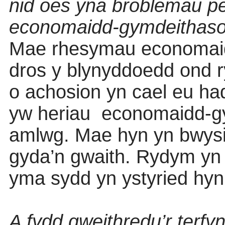
nid oes yna broblemau pe
economaidd-gymdeithaso
Mae rhesymau economaid
dros y blynyddoedd ond r
o achosion yn cael eu ha
yw heriau
economaidd-gy
amlwg. Mae hyn yn bwysig
gyda’n gwaith. Rydym yn u
yma sydd yn ystyried hyn f
A fydd gweithredu’r terfy