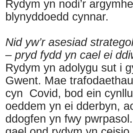
Rydym yn nodi’r argymhel
blynyddoedd cynnar.
Nid yw’r asesiad strateg
– pryd fydd yn cael ei d
Rydym yn adolygu sut i gy
Gwent. Mae trafodaethau 
cyn
Covid, bod ein cynll
oeddem yn ei dderbyn, 
ddogfen yn fwy pwrpasol.
gael ond rydym yn ceisio 