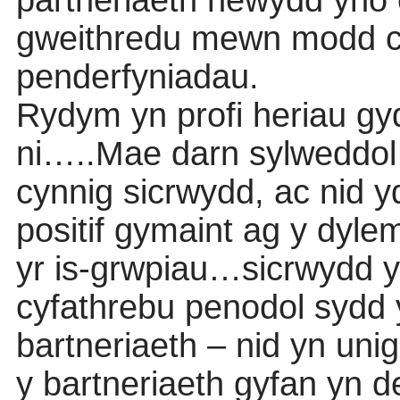
partneriaeth newydd yno 
gweithredu mewn modd cy
penderfyniadau.
Rydym yn profi heriau gy
ni…..Mae darn sylweddol
cynnig sicrwydd, ac nid y
positif gymaint ag y dyl
yr is-grwpiau…sicrwydd
cyfathrebu penodol sydd 
bartneriaeth – nid yn un
y bartneriaeth gyfan yn d