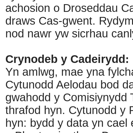
achosion o Droseddau Ca
draws Cas-gwent. Rydym 
nod nawr yw sicrhau canl
Crynodeb y Cadeirydd:
Yn amlwg, mae yna fylcha
Cytunodd Aelodau bod dat
gwahodd y Comisiynydd T
thrafod hyn. Cytunodd y P
hyn: bydd y data yn cael