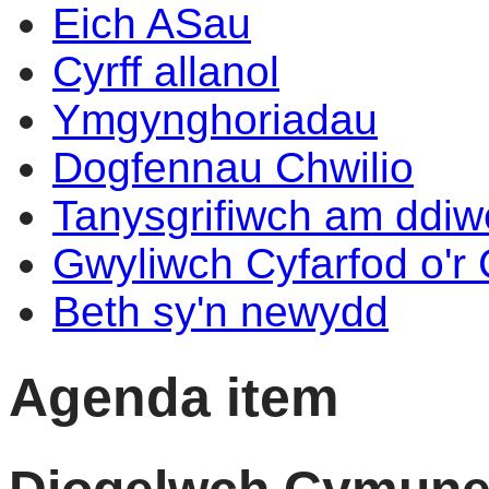
Eich ASau
Cyrff allanol
Ymgynghoriadau
Dogfennau Chwilio
Tanysgrifiwch am ddi
Gwyliwch Cyfarfod o'r
Beth sy'n newydd
Agenda item