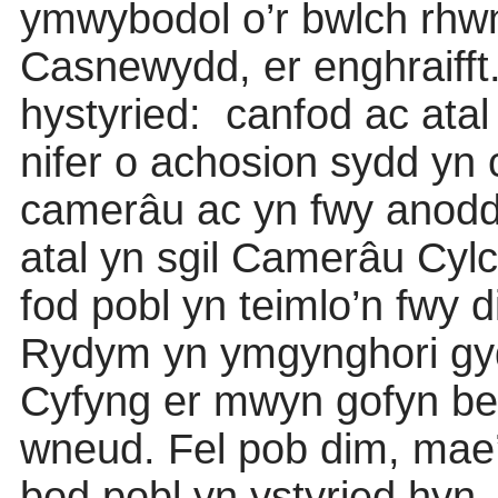
ymwybodol o’r bwlch rh
Casnewydd, er enghraifft
hystyried:
canfod ac atal
nifer o achosion sydd yn 
camerâu ac yn fwy anodd 
atal yn sgil Camerâu Cy
fod pobl yn teimlo’n fwy 
Rydym yn ymgynghori gy
Cyfyng er mwyn gofyn bet
wneud. Fel pob dim, mae’
bod pobl yn ystyried hyn.