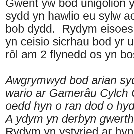
Gwent yw bod unigolion yn
sydd yn hawlio eu sylw ac
bob dydd.
Rydym eisoes 
yn ceisio sicrhau bod yr 
rôl am 2 flynedd os yn bo
Awgrymwyd bod arian sydd
wario ar Gamerâu Cylch 
oedd hyn o ran dod o hyd
A ydym yn derbyn gwerth
Rydym yn ystyried ar hyn o