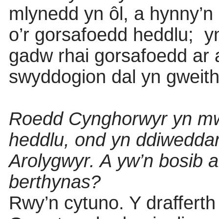
mlynedd yn ôl, a hynny’n 
o’r gorsafoedd heddlu;
yn
gadw rhai gorsafoedd ar a
swyddogion dal yn gweith
Roedd Cynghorwyr yn mw
heddlu, ond yn ddiweddar
Arolygwyr. A yw’n bosib 
berthynas?
Rwy’n cytuno. Y draffert