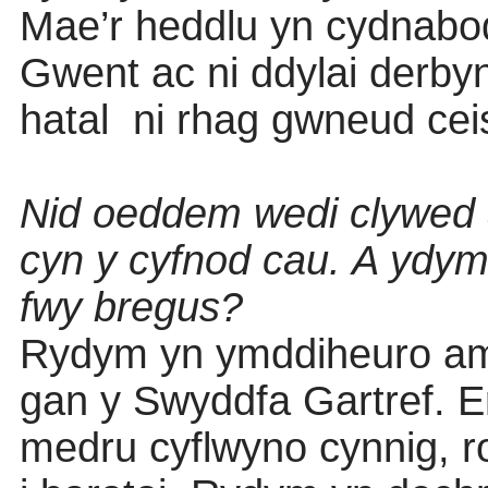
Mae’r heddlu yn cydnabo
Gwent ac ni ddylai derbyn
hatal
ni rhag gwneud ceis
Nid oeddem wedi clywed 
cyn y cyfnod cau. A ydym
fwy bregus?
Rydym yn ymddiheuro am
gan y Swyddfa Gartref. Er
medru cyflwyno cynnig, 