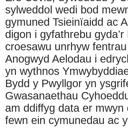
sylweddol wedi bod mewn
gymuned Tsiein
ï
aidd ac 
digon i gyfathrebu gyda’r
croesawu unrhyw fentrau
Anogwyd Aelodau i edrych
yn wythnos Ymwybyddiae
Bydd y Pwyllgor yn ysgri
Gwasanaethau Cyhoeddus
am ddiffyg data er mwyn 
fewn ein cymunedau ac yn