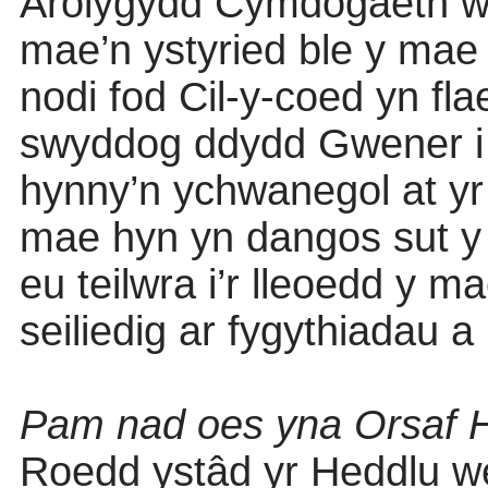
Arolygydd Cymdogaeth we
mae’n ystyried ble y ma
nodi fod Cil-y-coed yn fla
swyddog ddydd Gwener i 
hynny’n ychwanegol at yr
mae hyn yn dangos sut 
eu teilwra i’r lleoedd y 
seiliedig ar fygythiadau a 
Pam nad oes yna Orsaf H
Roedd ystâd yr Heddlu we