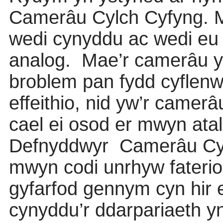
Camerâu Cylch Cyfyng. Ma
wedi cynyddu ac wedi eu
analog.
Mae’r camerâu y
broblem pan fydd cyflenwa
effeithio, nid yw’r camer
cael ei osod er mwyn ata
Defnyddwyr
Camerâu Cyl
mwyn codi unrhyw fateri
gyfarfod gennym cyn hir
cynyddu’r ddarpariaeth y