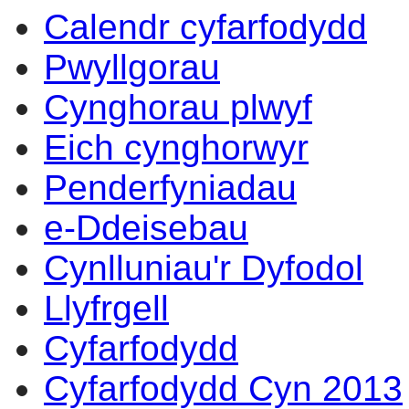
Calendr cyfarfodydd
Pwyllgorau
Cynghorau plwyf
Eich cynghorwyr
Penderfyniadau
e-Ddeisebau
Cynlluniau'r Dyfodol
Llyfrgell
Cyfarfodydd
Cyfarfodydd Cyn 2013