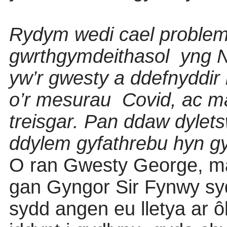
Rydym wedi cael proble
gwrthgymdeithasol
yng N
yw’r gwesty a ddefnyddir i
o’r mesurau
Covid, ac m
treisgar. Pan ddaw dylet
ddylem gyfathrebu hyn gy
O ran Gwesty George, mae
gan Gyngor Sir Fynwy syd
sydd angen eu lletya ar ô