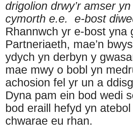
drigolion drwy’r amser y
cymorth e.e.
e-bost diwe
Rhannwch yr e-bost yna gyd
Partneriaeth, mae’n bwys
ydych yn derbyn y gwasa
mae mwy o bobl yn medru
achosion fel yr un a ddisgr
Dyna pam ein bod wedi sef
bod eraill hefyd yn atebo
chwarae eu rhan.