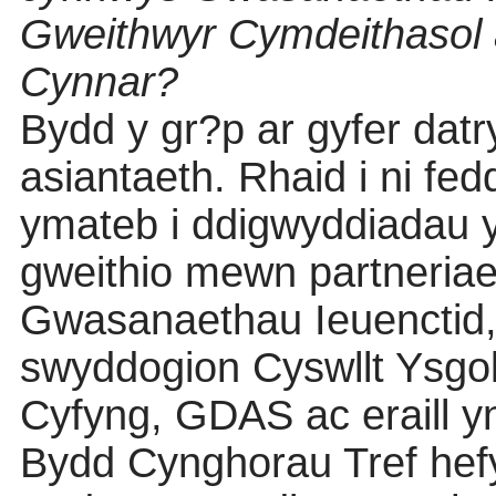
Gweithwyr Cymdeithasol 
Cynnar?
Bydd y gr?p ar gyfer datr
asiantaeth. Rhaid i ni fe
ymateb i ddigwyddiadau 
gweithio mewn partneria
Gwasanaethau Ieuenctid, 
swyddogion Cyswllt Ysgo
Cyfyng, GDAS ac eraill yn
Bydd Cynghorau Tref hefy