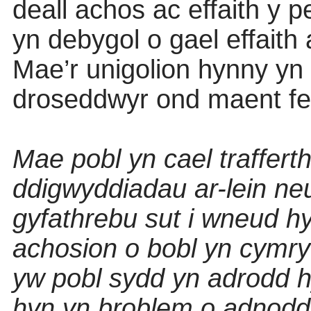
deall achos ac effaith y 
yn debygol o gael effaith a
Mae’r unigolion hynny yn 
droseddwyr ond maent fel
Mae pobl yn cael traffer
ddigwyddiadau ar-lein neu
gyfathrebu sut i wneud hy
achosion o bobl yn cymryd
yw pobl sydd yn adrodd 
hyn yn broblem o adnodd