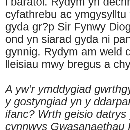
i baratoi. Rydym yn dechr
cyfathrebu ac ymgysylltu 
gyda gr?p Sir Fynwy Diog
ond yn siarad gyda ni pa
gynnig. Rydym am weld d
lleisiau mwy bregus a chy
A yw’r ymddygiad gwrthgy
y gostyngiad yn y ddarpar
ifanc? Wrth geisio datrys
cynnwys Gwasanaethau Ie