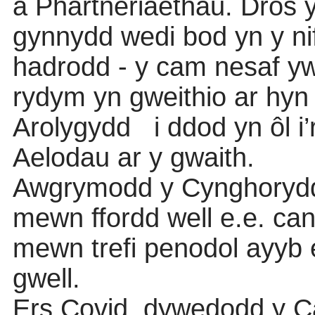
a Phartneriaethau. Dros 
gynnydd wedi bod yn y ni
hadrodd - y cam nesaf yw 
rydym yn gweithio ar hyn 
Arolygydd
i ddod yn ôl i
Aelodau ar y gwaith.
Awgrymodd y Cynghoryd
mewn ffordd well e.e. ca
mewn trefi penodol ayyb
gwell.
Ers Covid, dywedodd y C