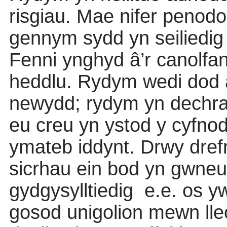
risgiau. Mae nifer peno
gennym sydd yn seiliedig
Fenni ynghyd
â
’r canolfa
heddlu. Rydym wedi dod a
newydd; rydym yn dechrau
eu creu yn ystod y cyfno
ymateb iddynt. Drwy drefni
sicrhau ein bod yn gwne
gydgysylltiedig
e.e. os y
gosod unigolion mewn lle