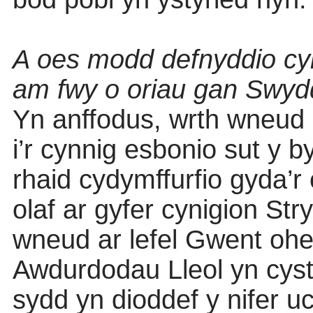
A oes modd defnyddio cyl
am fwy o oriau gan Swyd
Yn anffodus, wrth wneud c
i’r cynnig esbonio sut y b
rhaid cydymffurfio gyda’
olaf ar gyfer cynigion St
wneud ar lefel Gwent oh
Awdurdodau Lleol yn cysta
sydd yn dioddef y nifer u