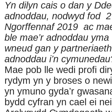
Yn dilyn cais o dan y D
adnoddau, nodwyd fod
2
Ngorffennaf 2019
ac mae
ble mae’r adnoddau yma
wneud gan y partneriaet
adnoddau i’n cymunedau
Mae pob lle wedi profi d
rydym yn y broses o new
yn ymuno gyda’r gwasana
bydd cyfran yn cael ei nei