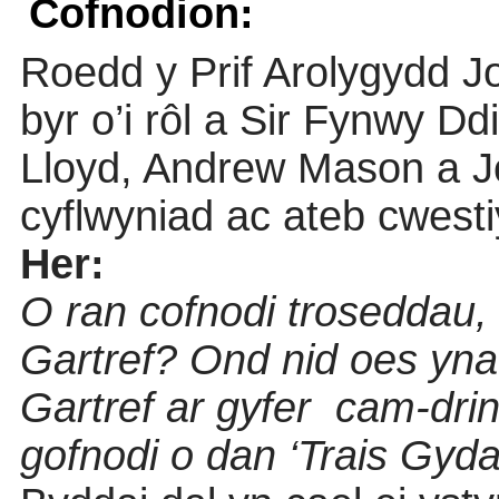
Cofnodion:
Roedd y Prif Arolygydd J
byr o’i rôl a Sir Fynwy D
Lloyd, Andrew Mason a J
cyflwyniad ac ateb cwesti
Her:
O ran cofnodi troseddau,
Gartref? Ond nid oes yna
Gartref ar gyfer
cam-drin
gofnodi o dan ‘Trais Gyd