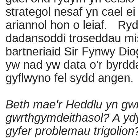
strategol nesaf yn cael e
ariannol hon o leiaf.
Ryd
dadansoddi troseddau mis
bartneriaid Sir Fynwy Di
yw nad yw data o’r byrdd
gyflwyno fel sydd angen.
Beth mae’r Heddlu yn g
gwrthgymdeithasol? A yd
gyfer problemau trigolio