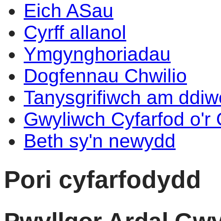
Eich ASau
Cyrff allanol
Ymgynghoriadau
Dogfennau Chwilio
Tanysgrifiwch am ddi
Gwyliwch Cyfarfod o'r
Beth sy'n newydd
Pori cyfarfodydd