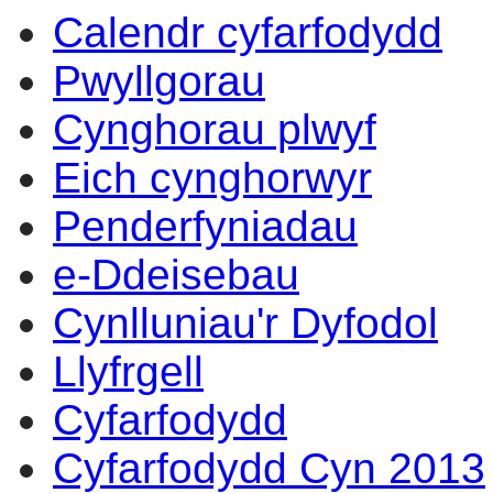
Calendr cyfarfodydd
Pwyllgorau
Cynghorau plwyf
Eich cynghorwyr
Penderfyniadau
e-Ddeisebau
Cynlluniau'r Dyfodol
Llyfrgell
Cyfarfodydd
Cyfarfodydd Cyn 2013