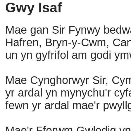
Gwy Isaf
Mae
gan
Sir
Fynwy
bedw
Hafren
, Bryn-y-Cwm,
Can
un
yn
gyfrifol
am
godi
ym
Mae
Cynghorwyr
Sir,
Cy
yr
ardal
yn
mynychu'r
cyf
fewn
yr
ardal
mae'r
pwyll
Mae'r
Fforwm
Gwledig
yn