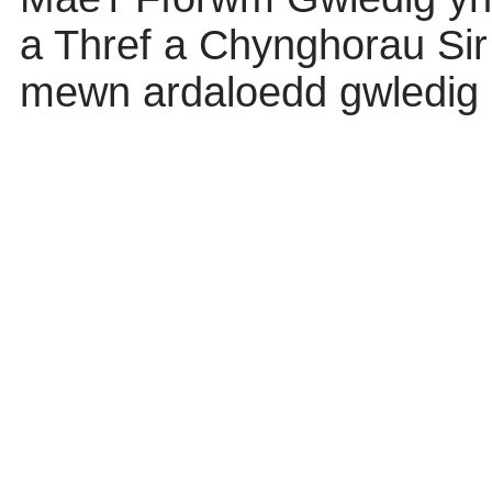
a
Thref
a
Chynghorau
Si
mewn
ardaloedd
gwledig