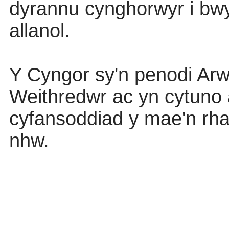
dyrannu
cynghorwyr
i
bwy
allanol
.
Y
Cyngor
sy'n
penodi
Arw
Weithredwr
ac
yn
cytuno
cyfansoddiad
y
mae'n
rha
nhw
.