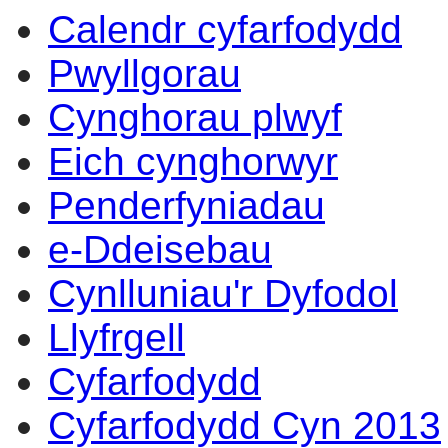
Calendr cyfarfodydd
Pwyllgorau
Cynghorau plwyf
Eich cynghorwyr
Penderfyniadau
e-Ddeisebau
Cynlluniau'r Dyfodol
Llyfrgell
Cyfarfodydd
Cyfarfodydd Cyn 2013