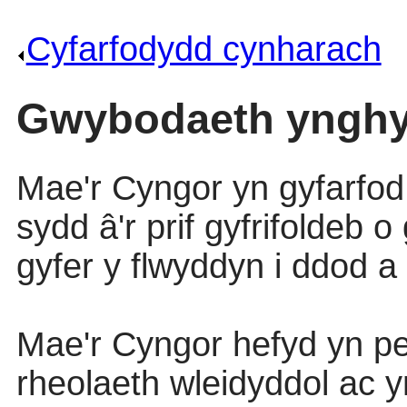
Cyfarfodydd cynharach
.
Gwybodaeth ynghyl
Mae'r
Cyngor
yn
gyfarfod
sydd
â'r
prif
gyfrifoldeb
o
gyfer
y
flwyddyn
i
ddod
a
Mae'r
Cyngor
hefyd
yn
p
rheolaeth
wleidyddol
ac
y