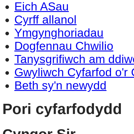
Eich ASau
Cyrff allanol
Ymgynghoriadau
Dogfennau Chwilio
Tanysgrifiwch am ddi
Gwyliwch Cyfarfod o'r
Beth sy'n newydd
Pori cyfarfodydd