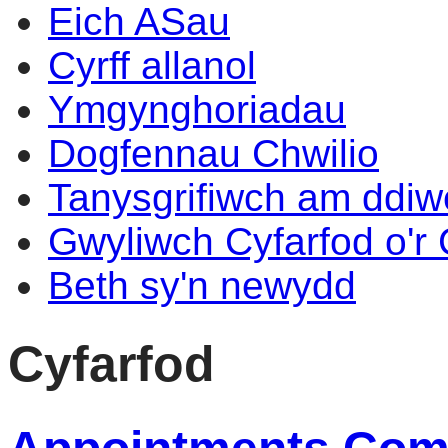
Eich ASau
Cyrff allanol
Ymgynghoriadau
Dogfennau Chwilio
Tanysgrifiwch am ddi
Gwyliwch Cyfarfod o'r
Beth sy'n newydd
Cyfarfod