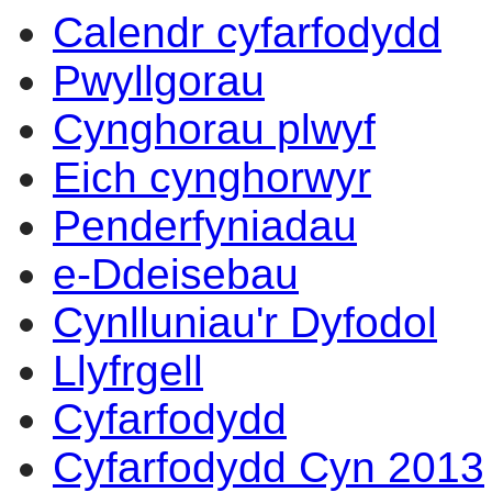
Calendr cyfarfodydd
Pwyllgorau
Cynghorau plwyf
Eich cynghorwyr
Penderfyniadau
e-Ddeisebau
Cynlluniau'r Dyfodol
Llyfrgell
Cyfarfodydd
Cyfarfodydd Cyn 2013