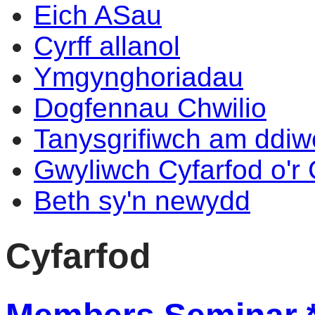
Eich ASau
Cyrff allanol
Ymgynghoriadau
Dogfennau Chwilio
Tanysgrifiwch am ddi
Gwyliwch Cyfarfod o'r
Beth sy'n newydd
Cyfarfod