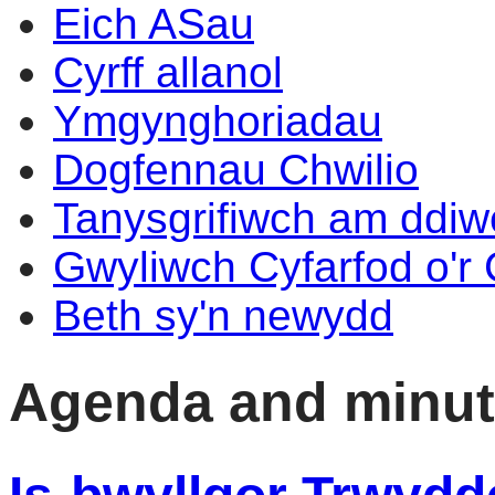
Eich ASau
Cyrff allanol
Ymgynghoriadau
Dogfennau Chwilio
Tanysgrifiwch am ddi
Gwyliwch Cyfarfod o'r
Beth sy'n newydd
Agenda and minu