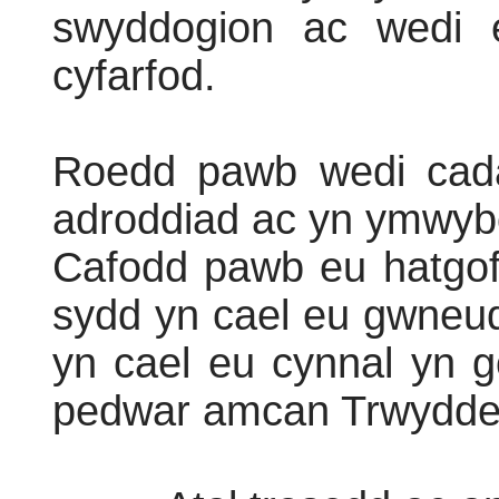
swyddogion ac wedi e
cyfarfod.
Roedd pawb wedi cad
adroddiad ac yn ymwybo
Cafodd pawb eu hatgof
sydd yn cael eu gwneu
yn cael eu cynnal yn 
pedwar amcan Trwydde