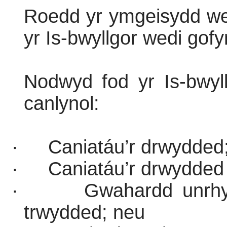
Roedd yr ymgeisydd we
yr Is-bwyllgor wedi gof
Nodwyd fod yr Is-bwyl
canlynol:
·
Caniatáu’r drwydded
·
Caniatáu’r drwydde
·
Gwahardd unrhy
trwydded; neu