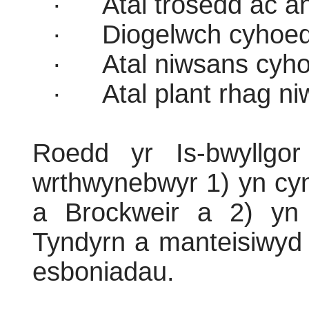
·
Atal trosedd ac a
·
Diogelwch cyhoe
·
Atal niwsans cyh
·
Atal plant rhag ni
Roedd yr Is-bwyllgo
wrthwynebwyr 1) yn cyn
a Brockweir a 2) yn
Tyndyrn a manteisiwyd 
esboniadau.