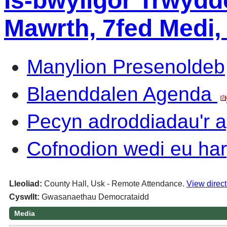
Is-bwyllgor Trwydd
Mawrth, 7fed Medi,
Manylion Presenoldeb
Blaenddalen Agenda
Pecyn adroddiadau'r
Cofnodion wedi eu har
Lleoliad:
County Hall, Usk - Remote Attendance.
View direct
Cyswllt:
Gwasanaethau Democrataidd
Media