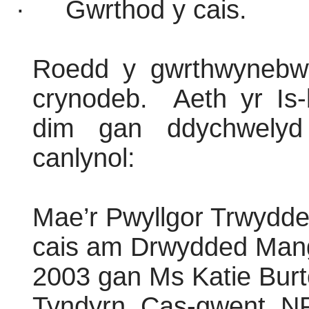
·
Gwrthod y cais.
Roedd y gwrthwynebwy
crynodeb.
Aeth yr Is-
dim gan ddychwelyd
canlynol:
Mae’r Pwyllgor Trwydde
cais am Drwydded Man
2003 gan Ms Katie Burto
Tyndyrn, Cas-gwent, NP