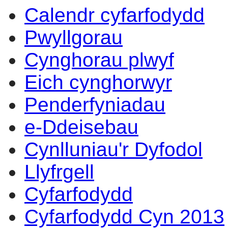
Calendr cyfarfodydd
eitem
eitem
eitem
eitem
eitem
2.
2.
2.
2.
2.
Pwyllgorau
Cynghorau plwyf
Eich cynghorwyr
Penderfyniadau
e-Ddeisebau
Cynlluniau'r Dyfodol
Llyfrgell
Cyfarfodydd
Cyfarfodydd Cyn 2013