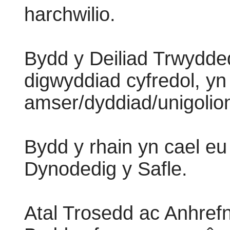
harchwilio.
Bydd y Deiliad Trwydded
digwyddiad cyfredol, yn
amser/dyddiad/unigolio
Bydd y rhain yn cael e
Dynodedig y Safle.
Atal Trosedd ac Anhref