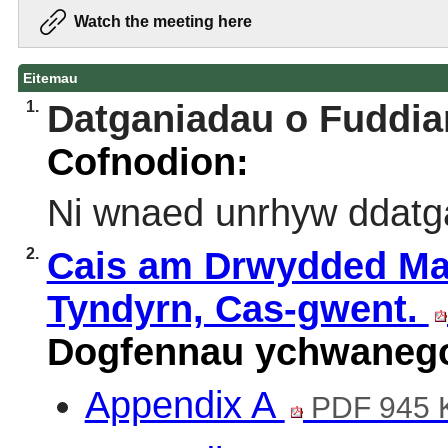
Watch the meeting here
Eitemau
1.
Datganiadau o Fuddia
Cofnodion:
Ni wnaed unrhyw ddatga
2.
Cais am Drwydded Man
Tyndyrn, Cas-gwent.
Dogfennau ychwanego
Appendix A
PDF 945 