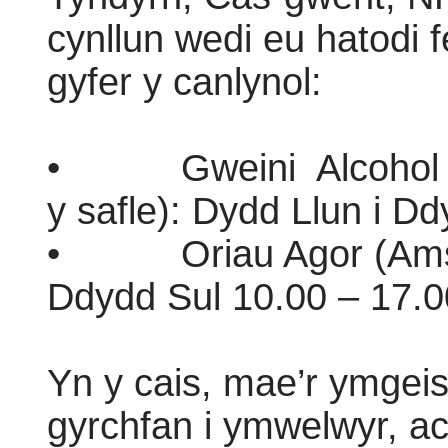
cynllun wedi eu hatodi f
gyfer y canlynol:
•
Gweini
Alcohol 
y safle): Dydd Llun i D
•
Oriau Agor (Ams
Ddydd Sul 10.00 – 17.0
Yn y cais, mae’r ymgeis
gyrchfan i ymwelwyr, ac