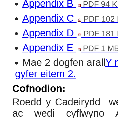
Appendix B
PDF 94 K
Appendix C
PDF 102
Appendix D
PDF 181
Appendix E
PDF 1 M
Mae 2 dogfen arall
Y 
gyfer eitem 2.
Cofnodion:
Roedd y Cadeirydd
we
ac wedi cyflwyno Ae