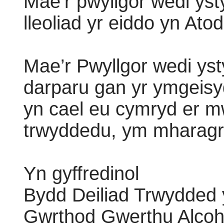
Mae’r pwyllgor wedi yst
lleoliad yr eiddo yn Ato
Mae’r Pwyllgor wedi yst
darparu gan yr ymgeisyd
yn cael eu cymryd er 
trwyddedu, ym mharagr
Yn gyffredinol
Bydd Deiliad Trwydded 
Gwrthod Gwerthu Alcohol