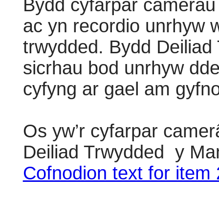
Bydd cyfarpar camerâu 
ac yn recordio unrhyw 
trwydded. Bydd Deiliad
sicrhau bod unrhyw dde
cyfyng ar gael am gyfn
Os yw’r cyfarpar camerâ
Deiliad Trwydded
y Ma
Cofnodion text for item 