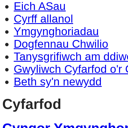
Eich ASau
Cyrff allanol
Ymgynghoriadau
Dogfennau Chwilio
Tanysgrifiwch am ddi
Gwyliwch Cyfarfod o'r
Beth sy'n newydd
Cyfarfod