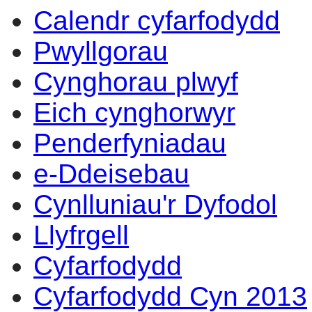
Calendr cyfarfodydd
Pwyllgorau
Cynghorau plwyf
Eich cynghorwyr
Penderfyniadau
e-Ddeisebau
Cynlluniau'r Dyfodol
Llyfrgell
Cyfarfodydd
Cyfarfodydd Cyn 2013