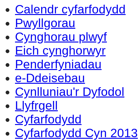
Calendr cyfarfodydd
Pwyllgorau
Cynghorau plwyf
Eich cynghorwyr
Penderfyniadau
e-Ddeisebau
Cynlluniau'r Dyfodol
Llyfrgell
Cyfarfodydd
Cyfarfodydd Cyn 2013