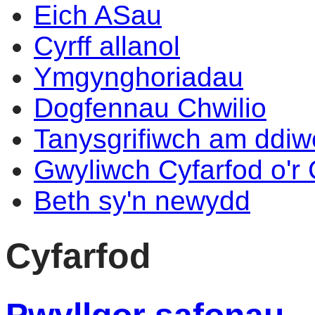
Eich ASau
Cyrff allanol
Ymgynghoriadau
Dogfennau Chwilio
Tanysgrifiwch am ddi
Gwyliwch Cyfarfod o'r
Beth sy'n newydd
Cyfarfod